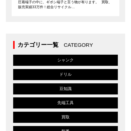
圧着端子の中に、ギボシ端子と言う物が有ります。 買取、
販売実績33万件！総合リサイクル…
カテゴリー一覧
CATEGORY
シャンク
ドリル
豆知識
先端工具
買取