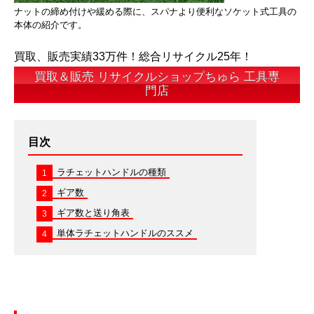
ナットの締め付けや緩める際に、スパナより便利なソケット式工具の
本体の紹介です。
買取、販売実績33万件！総合リサイクル25年！
買取＆販売 リサイクルショップちゅら 工具専
門店
目次
ラチェットハンドルの種類
1
ギア数
2
ギア数と送り角表
3
単体ラチェットハンドルのススメ
4