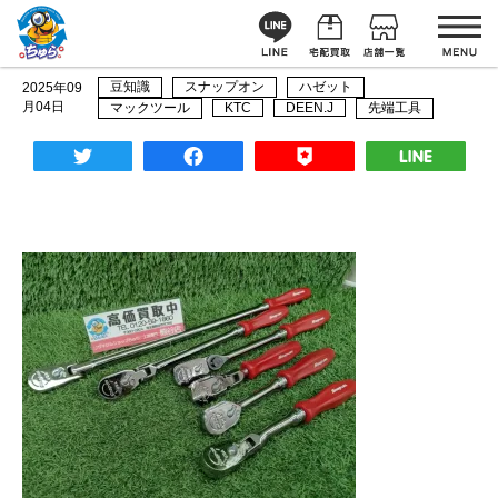
ラチェットハンドルの種類
豆知識
スナップオン
ハゼット
2025年09
月04日
マックツール
KTC
DEEN.J
先端工具