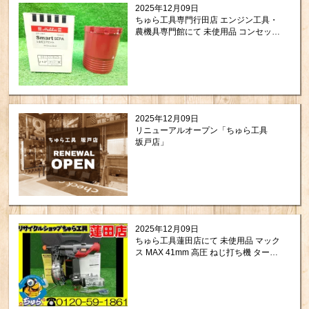
2025年12月09日
ちゅら工具専門行田店 エンジン工具・
農機具専門館にて 未使用品 コンセック
Smart SEPA 3点式コアビット 2 1/2
65mm を買い取りさせて頂きましたの
で紹介します。
2025年12月09日
リニューアルオープン「ちゅら工具
坂戸店」
2025年12月09日
ちゅら工具蓮田店にて 未使用品 マック
ス MAX 41mm 高圧 ねじ打ち機 ターボ
ドライバ エース HV-R41G6(D)-G をお
買取りさせて頂きました。