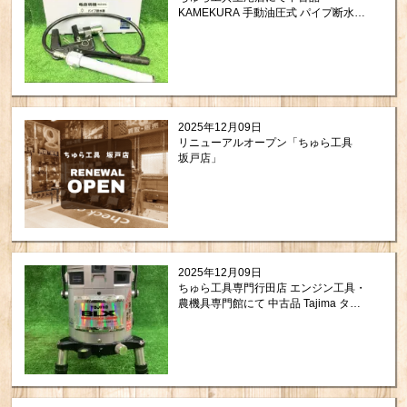
KAMEKURA 手動油圧式 パイプ断水機
SS-30を買取させて頂きました。
2025年12月09日
リニューアルオープン「ちゅら工具
坂戸店」
2025年12月09日
ちゅら工具専門行田店 エンジン工具・
農機具専門館にて 中古品 Tajima タジ
マ 矩十字 横全周 レーザー墨出し器
BLX-KJC を買い取りさせて頂きました
ので紹介します。