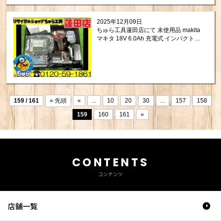
2025年12月09日
ちゅら工具蓮田店にて 未使用品 makita
マキタ 18V 6.0Ah 充電式 インパクトド
ライバ TD173DGXAR をお買取りさせ
て頂きました。
159 / 161
« 先頭
«
...
10
20
30
...
157
158
159
160
161
»
CONTENTS
コンテンツ
店舗一覧