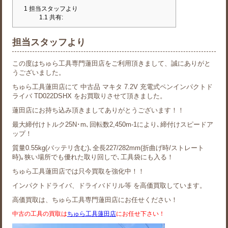
1
担当スタッフより
1.1
共有:
担当スタッフより
この度はちゅら工具専門蓮田店をご利用頂きまして、誠にありがと
うございました。
ちゅら工具蓮田店にて 中古品 マキタ 7.2V 充電式ペンインパクトド
ライバ TD022DSHX をお買取りさせて頂きました。
蓮田店にお持ち込み頂きましてありがとうございます！！
最大締付けトルク25N･m､回転数2,450m-1により､締付けスピードア
ップ！
質量0.55kg(バッテリ含む)､全長227/282mm(折曲げ時/ストレート
時)｡狭い場所でも優れた取り回しで､工具袋にも入る！
ちゅら工具蓮田店では只今買取を強化中！！
インパクトドライバ、ドライバドリル等 を高価買取しています。
高価買取は、ちゅら工具専門蓮田店にお任せください！
中古の工具の買取は
ちゅら工具蓮田店
にお任せ下さい！