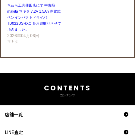
ちゅら工具蓮田店にて 中古品
makita マキタ 7.2V 1.5Ah 充電式
ペンインパクトドライバ
TD022DSHXO をお買取りさせて
頂きました。
2026年04月06日
マキタ
CONTENTS
コンテンツ
店舗一覧
LINE査定