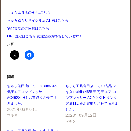
ちゅら工具店のHPはこちら
ちゅら総合リサイクル店のHPはこちら
宅配買取のご依頼はこちら
LINE査定はこちら 友達登録お待ちしています！
共有:
関連
ちゅら蓮田店にて、makitaの46
ちゅら工具蓮田店にて 中古品 マ
気圧エアコンプレッサ
キタ makita 46気圧 高圧 エア コ
AC462XLHをお買取りさせて頂
ンプレッサー AC462XLH タンク
きました。
容量11L をお買取りさせて頂きま
2021年03月08日
した。
2023年09月12日
マキタ
マキタ