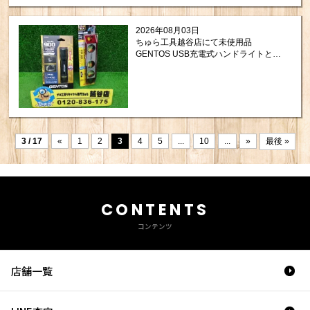
2026年08月03日
ちゅら工具越谷店にて未使用品
GENTOS USB充電式ハンドライトと
TAJIMA セフ 水平器を買取させて頂き
ました！
3 / 17
«
1
2
3
4
5
...
10
...
»
最後 »
CONTENTS
コンテンツ
店舗一覧