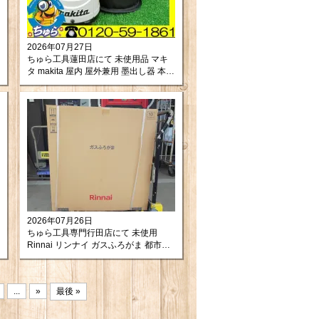
2026年07月27日
ちゅら工具蓮田店にて 未使用品 マキ
タ makita 屋内 屋外兼用 墨出し器 本体
のみ SK13P をお買取りさせて頂きま
した。
2026年07月26日
ちゅら工具専門行田店にて 未使用
Rinnai リンナイ ガスふろがま 都市ガ
ス用 バランス型（BF式） RBF-
BERSN-L-T を買い取りさせて頂きま
したので紹介します。
...
»
最後 »