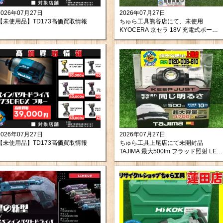
2026年07月27日
2026年07月27日
【未使用品】TD173高価買取情報
ちゅら工具熊谷店にて、未使用
KYOCERA 京セラ 18V 充電式ポータ
ブルウォッシャー BPW-1800L1 をお
買取りさせて頂きました！
2026年07月27日
2026年07月27日
【未使用品】TD173高価買取情報
ちゅら工具上尾店にて未開封品
TAJIMA 最大500lm フラッド照射 LED
ヘッドライト KJS50A-B47を買取させ
て頂きました。