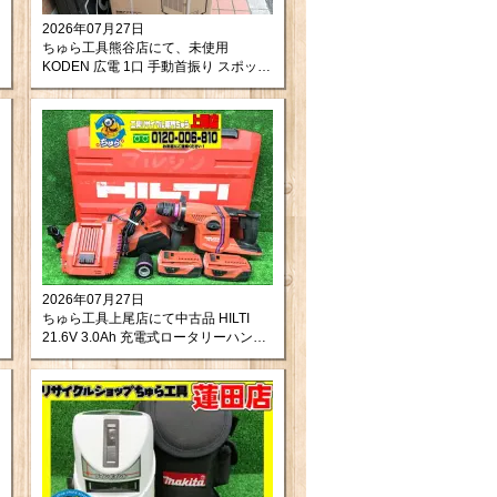
2026年07月27日
ちゅら工具熊谷店にて、未使用
KODEN 広電 1口 手動首振り スポット
クーラー KES252JBB をお買取りさせ
て頂きました！
2026年07月27日
ちゅら工具上尾店にて中古品 HILTI
21.6V 3.0Ah 充電式ロータリーハンマ
ードリル TE6-A22を買取させて頂きま
した。