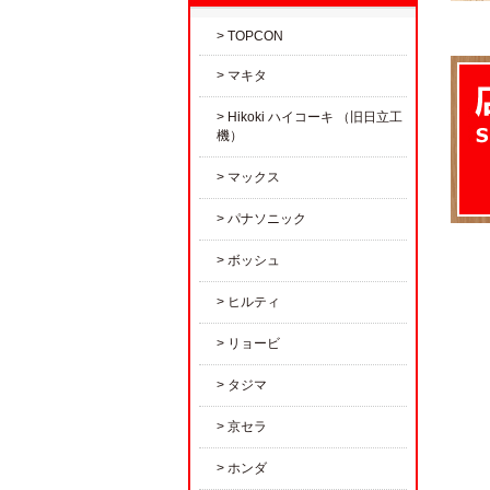
TOPCON
マキタ
Hikoki ハイコーキ （旧日立工
機）
マックス
パナソニック
ボッシュ
ヒルティ
リョービ
タジマ
京セラ
ホンダ