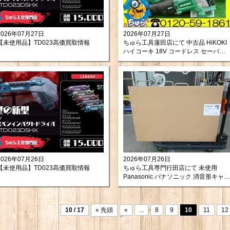
2026年07月27日
2026年07月27日
【未使用品】TD023高価買取情報
ちゅら工具蓮田店にて 中古品 HiKOKI
ハイコーキ 18V コードレス セーバー
ソー CR18DBL(NN) をお買取りさせて
頂きました。
2026年07月26日
2026年07月26日
【未使用品】TD023高価買取情報
ちゅら工具専門行田店にて 未使用
Panasonic パナソニック 消音形キャビ
ネットファン FY-20SCX3 を買い取り
させて頂きましたので紹介します。
10 / 17
« 先頭
«
...
8
9
10
11
12