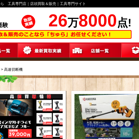
ゅら 工具専門店｜店頭買取＆販売｜工具専門サイト
26
8000
万
点!
経験
>
高速切断機