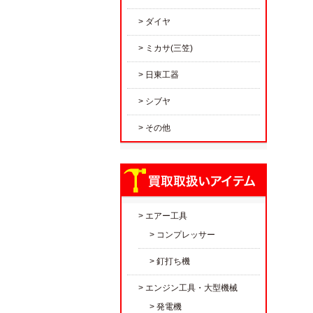
ダイヤ
ミカサ(三笠)
日東工器
シブヤ
その他
エアー工具
コンプレッサー
釘打ち機
エンジン工具・大型機械
発電機