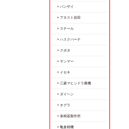
バンザイ
アネスト岩田
スチール
ハスクバーナ
クボタ
ヤンマー
イセキ
三菱マヒンドラ農機
ダイヘン
オグラ
泉精器製作所
亀倉精機