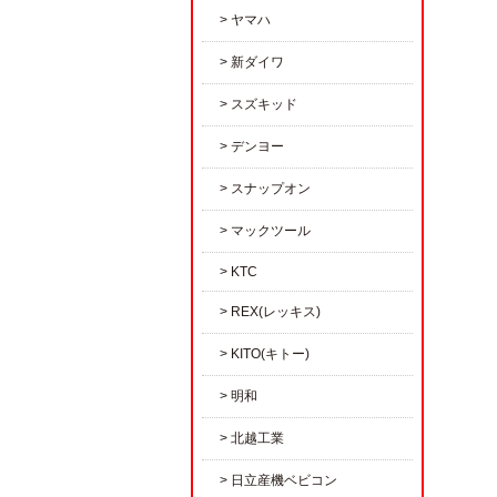
ヤマハ
新ダイワ
スズキッド
デンヨー
スナップオン
マックツール
KTC
REX(レッキス)
KITO(キトー)
明和
北越工業
日立産機ベビコン