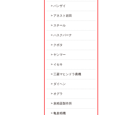
バンザイ
アネスト岩田
スチール
ハスクバーナ
クボタ
ヤンマー
イセキ
三菱マヒンドラ農機
ダイヘン
オグラ
泉精器製作所
亀倉精機