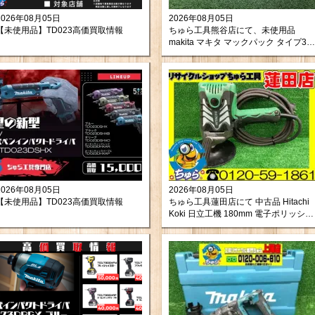
2026年08月05日
2026年08月05日
【未使用品】TD023高価買取情報
ちゅら工具熊谷店にて、未使用品
makita マキタ マックパック タイプ3
ツールボックス A-60523 をお買取り
させて頂きました！
2026年08月05日
2026年08月05日
【未使用品】TD023高価買取情報
ちゅら工具蓮田店にて 中古品 Hitachi
Koki 日立工機 180mm 電子ポリッシャ
ー SP18VB をお買取りさせて頂きまし
た。