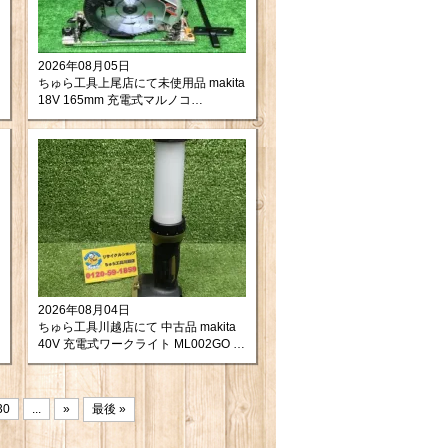
2026年08月05日
ちゅら工具上尾店にて未使用品 makita
18V 165mm 充電式マルノコ
HS631DZ買取させて頂きました。
2026年08月04日
ちゅら工具川越店にて 中古品 makita
40V 充電式ワークライト ML002GO を
買取させて頂きました。
30
...
»
最後 »