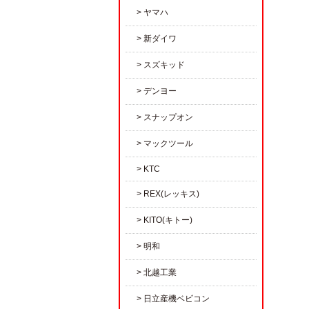
ヤマハ
新ダイワ
スズキッド
デンヨー
スナップオン
マックツール
KTC
REX(レッキス)
KITO(キトー)
明和
北越工業
日立産機ベビコン