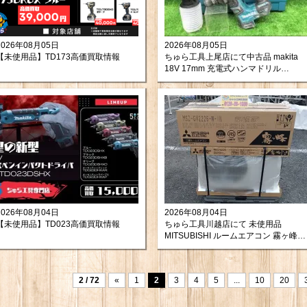
2026年08月05日
2026年08月05日
【未使用品】TD173高価買取情報
ちゅら工具上尾店にて中古品 makita
18V 17mm 充電式ハンマドリル
HR171DZKを買取させて頂きました。
2026年08月04日
2026年08月04日
【未使用品】TD023高価買取情報
ちゅら工具川越店にて 未使用品
MITSUBISHI ルームエアコン 霧ヶ峰
MSZ-GV2226-W-IN + MUCZ-G2226
を買取させて頂きました。
2 / 72
«
1
2
3
4
5
...
10
20