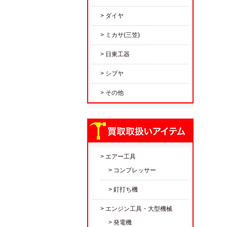
ダイヤ
ミカサ(三笠)
日東工器
シブヤ
その他
エアー工具
コンプレッサー
釘打ち機
エンジン工具・大型機械
発電機