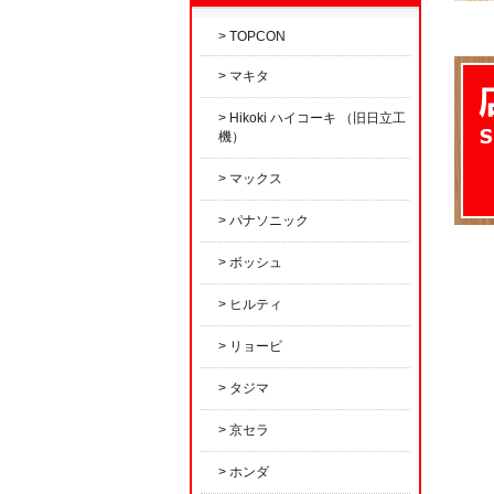
TOPCON
マキタ
Hikoki ハイコーキ （旧日立工
機）
マックス
パナソニック
ボッシュ
ヒルティ
リョービ
タジマ
京セラ
ホンダ