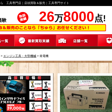
ゅら 工具専門店｜店頭買取＆販売｜工具専門サイト
26
8000
万
点!
経験
>
エンジン工具・大型機械
>
発電機