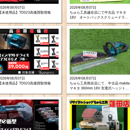
2026年08月07日
2026年08月07日
【未使用品】TD023高価買取情報
ちゅら工具越谷店にて中古品 マキタ
18V オートパックスクリュードライ
バー FR451DZ を買取させて頂きま
した！
2026年08月07日
2026年08月07日
【未使用品】TD023高価買取情報
ちゅら工具熊谷店にて、中古品 makita
マキタ 360mm 18V 充電式ヘッジトリ
マ MUH367DZ をお買取りさせて頂き
ました！