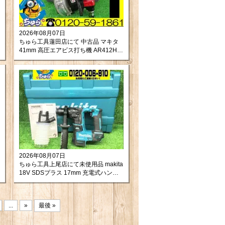
2026年08月07日
ちゅら工具蓮田店にて 中古品 マキタ
41mm 高圧エアビス打ち機 AR412HR
をお買取りさせて頂きました。
2026年08月07日
ちゅら工具上尾店にて未使用品 makita
18V SDSプラス 17mm 充電式ハンマ
ドリル HR171DZKを買取させて頂き
ました。
...
»
最後 »