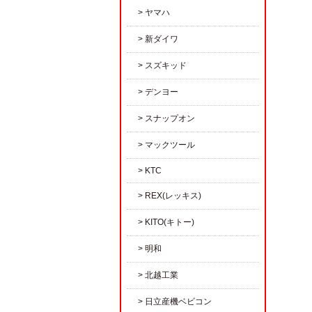
ヤマハ
新ダイワ
スズキッド
デンヨー
スナップオン
マックツール
KTC
REX(レッキス)
KITO(キトー)
明和
北越工業
日立産機ベビコン