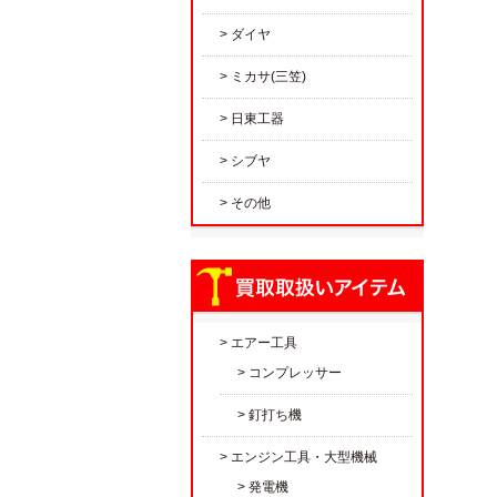
ダイヤ
ミカサ(三笠)
日東工器
シブヤ
その他
エアー工具
コンプレッサー
釘打ち機
エンジン工具・大型機械
発電機