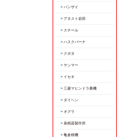
バンザイ
アネスト岩田
スチール
ハスクバーナ
クボタ
ヤンマー
イセキ
三菱マヒンドラ農機
ダイヘン
オグラ
泉精器製作所
亀倉精機