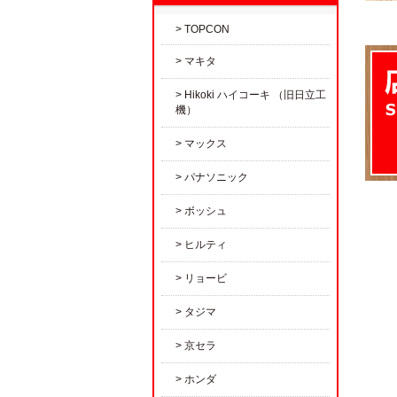
TOPCON
マキタ
Hikoki ハイコーキ （旧日立工
機）
マックス
パナソニック
ボッシュ
ヒルティ
リョービ
タジマ
京セラ
ホンダ