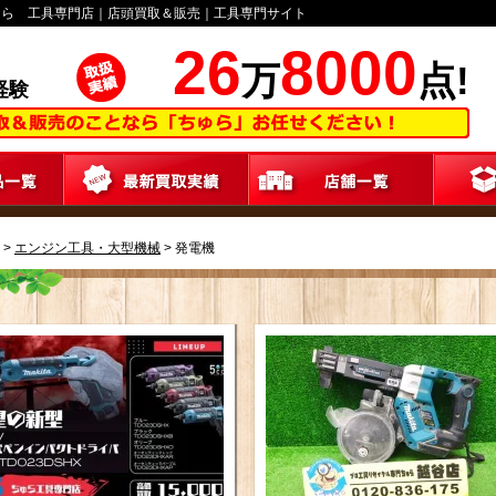
ゅら 工具専門店｜店頭買取＆販売｜工具専門サイト
26
8000
万
点!
経験
>
エンジン工具・大型機械
>
発電機