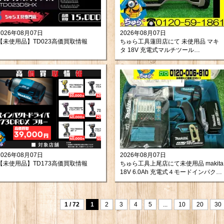
2026年08月07日
2026年08月07日
【未使用品】TD023高価買取情報
ちゅら工具蓮田店にて 未使用品 マキ
タ 18V 充電式マルチツール
TM52DZPG をお買取りさせて頂きま
した。
2026年08月07日
2026年08月07日
【未使用品】TD173高価買取情報
ちゅら工具上尾店にて未使用品 makita
18V 6.0Ah 充電式４モードインパクト
ドライバ TP141DRGXを買取させて頂
きました。
1 / 72
1
2
3
4
5
...
10
20
30