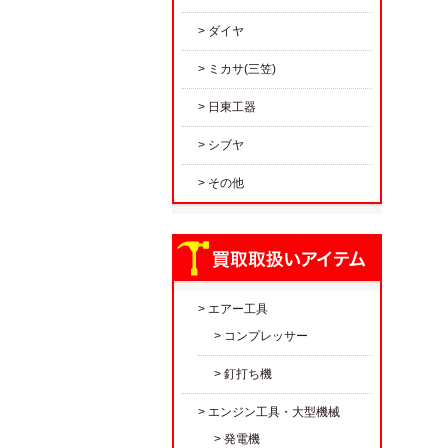
ダイヤ
ミカサ(三笠)
日東工器
シブヤ
その他
エアー工具
コンプレッサー
釘打ち機
エンジン工具・大型機械
発電機