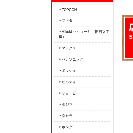
TOPCON
マキタ
Hikoki ハイコーキ （旧日立工
機）
マックス
パナソニック
ボッシュ
ヒルティ
リョービ
タジマ
京セラ
ホンダ