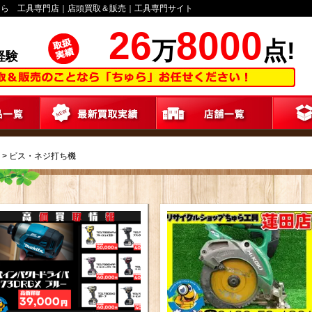
ゅら 工具専門店｜店頭買取＆販売｜工具専門サイト
26
8000
万
点!
経験
>
ビス・ネジ打ち機