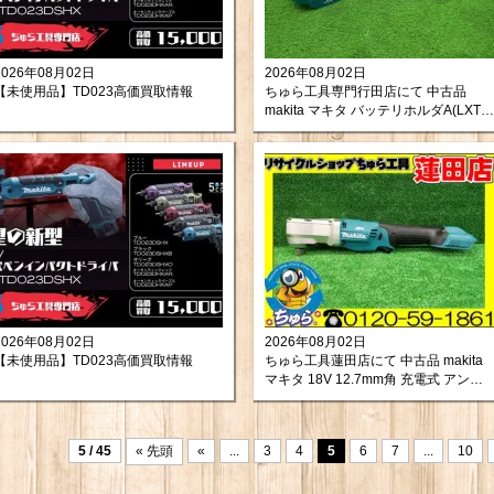
2026年08月02日
2026年08月02日
【未使用品】TD023高価買取情報
ちゅら工具専門行田店にて 中古品
makita マキタ バッテリホルダA(LXT
用) A-72154 を買い取りさせて頂きま
したので紹介します。
2026年08月02日
2026年08月02日
【未使用品】TD023高価買取情報
ちゅら工具蓮田店にて 中古品 makita
マキタ 18V 12.7mm角 充電式 アング
ルインパクトレンチ TL300DZ をお買
取りさせて頂きました。
5 / 45
« 先頭
«
...
3
4
5
6
7
...
10