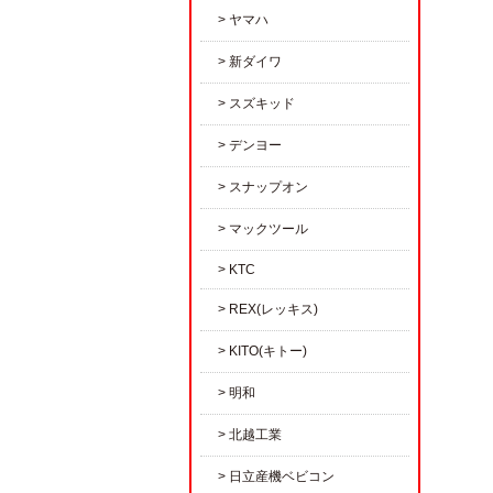
ヤマハ
新ダイワ
スズキッド
デンヨー
スナップオン
マックツール
KTC
REX(レッキス)
KITO(キトー)
明和
北越工業
日立産機ベビコン