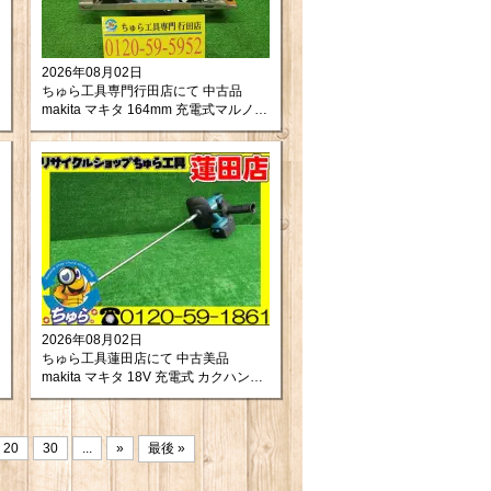
2026年08月02日
ちゅら工具専門行田店にて 中古品
makita マキタ 164mm 充電式マルノコ
HS631DZ を買い取りさせて頂きまし
たので紹介します。
2026年08月02日
ちゅら工具蓮田店にて 中古美品
makita マキタ 18V 充電式 カクハン機
UT130DZ をお買取りさせて頂きまし
た。
20
30
...
»
最後 »