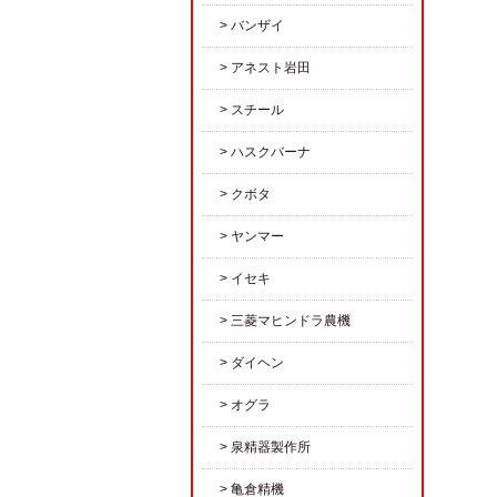
バンザイ
アネスト岩田
スチール
ハスクバーナ
クボタ
ヤンマー
イセキ
三菱マヒンドラ農機
ダイヘン
オグラ
泉精器製作所
亀倉精機