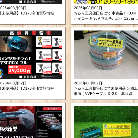
2026年08月03日
2026年08月03日
【未使用品】TD173高価買取情報
ちゅら工具蓮田店にて 中古品 HiKOKI
ハイコーキ 36V マルチボルト 125ｍｍ
コードレス 丸のこ C3605DA (S) (NN)
をお買取りさせて頂きました。
2026年08月02日
2026年08月02日
【未使用品】TD173高価買取情報
ちゅら工具越谷店にて未使用品 公団工
事向けVVFケーブル 3×2.0 赤白緑
を買取させて頂きました！