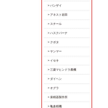
バンザイ
アネスト岩田
スチール
ハスクバーナ
クボタ
ヤンマー
イセキ
三菱マヒンドラ農機
ダイヘン
オグラ
泉精器製作所
亀倉精機