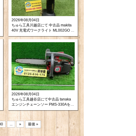
2026年08月04日
ちゅら工具川越店にて 中古品 makita
40V 充電式ワークライト ML002GO を
買取させて頂きました。
2026年08月04日
ちゅら工具越谷店にて中古品 tanaka
エンジンチェーンソー PMS-330Aを買
取させて頂きました！
30
...
»
最後 »