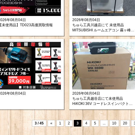
2026年08月04日
2026年08月04日
【未使用品】TD023高価買取情報
ちゅら工具川越店にて 未使用品
MITSUBISHI ルームエアコン 霧ヶ峰
MSZ-GV2226-W-IN + MUCZ-G2226
を買取させて頂きました。
2026年08月04日
2026年08月04日
ちゅら工具越谷店にて未使用品
HiKOKI 36V コードレスインパクトド
ライバ WH36DD 2XHLSZ 10台を買取
させて頂きました！
3 / 45
«
1
2
3
4
5
...
10
20