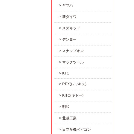
ヤマハ
新ダイワ
スズキッド
デンヨー
スナップオン
マックツール
KTC
REX(レッキス)
KITO(キトー)
明和
北越工業
日立産機ベビコン