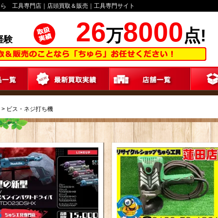
ゅら 工具専門店｜店頭買取＆販売｜工具専門サイト
26
8000
万
点!
経験
>
ビス・ネジ打ち機