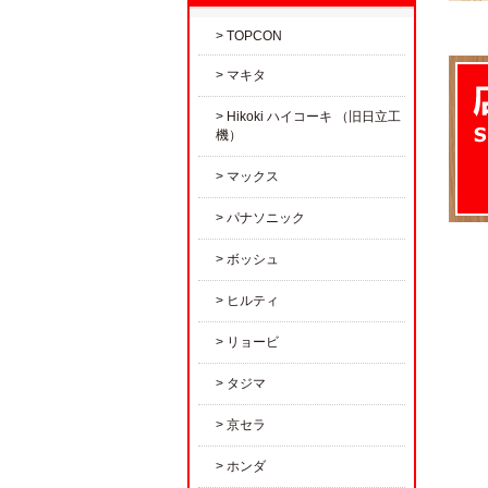
TOPCON
マキタ
Hikoki ハイコーキ （旧日立工
機）
マックス
パナソニック
ボッシュ
ヒルティ
リョービ
タジマ
京セラ
ホンダ