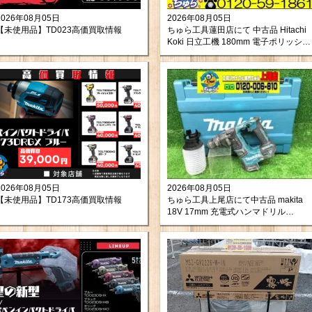
2026年08月05日
2026年08月05日
【未使用品】TD023高価買取情報
ちゅら工具蓮田店にて 中古品 Hitachi
Koki 日立工機 180mm 電子ポリッシャ
ー SP18VB をお買取りさせて頂きまし
た。
2026年08月05日
2026年08月05日
【未使用品】TD173高価買取情報
ちゅら工具上尾店にて中古品 makita
18V 17mm 充電式ハンマドリル
HR171DZKを買取させて頂きました。