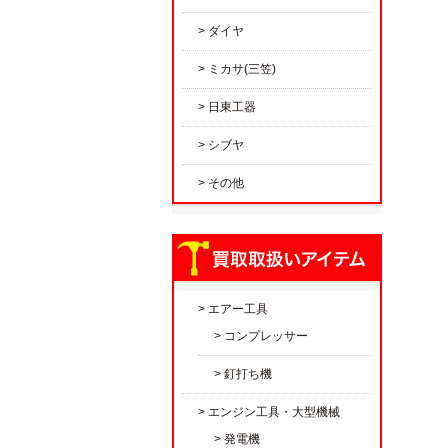
ダイヤ
ミカサ(三笠)
日東工器
シブヤ
その他
エアー工具
コンプレッサー
釘打ち機
エンジン工具・大型機械
発電機