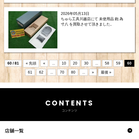
2026年05月13日
ちゅら工具川越店にて 未使用品 鉋 為
寸八 を買取させて頂きました。
60 / 81
« 先頭
«
...
10
20
30
...
58
59
60
61
62
...
70
80
...
»
最後 »
CONTENTS
コンテンツ
店舗一覧