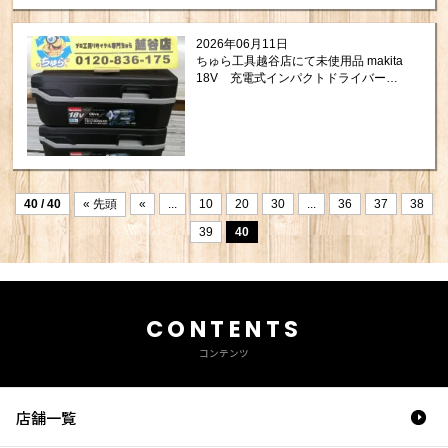
2026年06月11日
ちゅら工具越谷店にて未使用品 makita
18V 充電式インパクトドライバー
TD173DRGXO 生垣バリカン
MUH4053 を買取させて頂きました！
40 / 40
« 先頭
«
...
10
20
30
...
36
37
38
39
40
CONTENTS
コンテンツ
店舗一覧