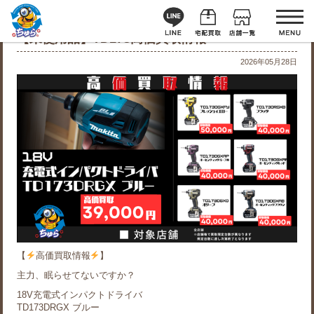
【未使用品】TD173高価買取情報
2026年05月28日
【
高価買取情報
】
主力、眠らせてないですか？
18V充電式インパクトドライバ
TD173DRGX ブルー