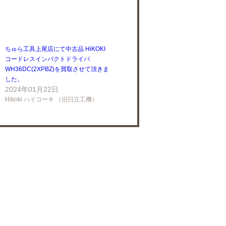
ちゅら工具上尾店にて中古品 HiKOKI
コードレスインパクトドライバ
WH36DC(2XPBZ)を買取させて頂きま
した。
2024年01月22日
Hikoki ハイコーキ （旧日立工機）