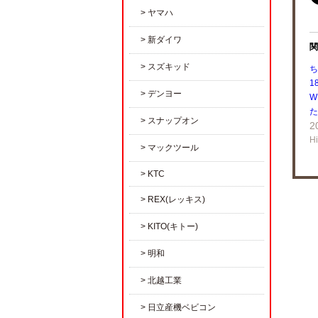
ヤマハ
新ダイワ
関
スズキッド
ち
1
デンヨー
W
た
スナップオン
2
H
マックツール
KTC
REX(レッキス)
KITO(キトー)
明和
北越工業
日立産機ベビコン