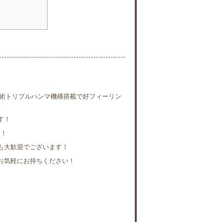
。
自技術トリプルハンマ機構搭載で好フィーリン
す！
す！
も大歓迎でございます！
お気軽にお持ちください！