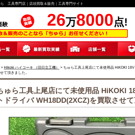
ゅら 工具専門店｜店頭買取＆販売｜工具専門サイト
26
8000
万
点!
経験
>
Hikoki ハイコーキ （旧日立工機）
>
ちゅら工具上尾店にて未使用品 HiKOKI 18V
せて頂きました。
ちゅら工具上尾店にて未使用品 HiKOKI 
トドライバ WH18DD(2XCZ)を買取さ