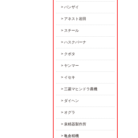
バンザイ
アネスト岩田
スチール
ハスクバーナ
クボタ
ヤンマー
イセキ
三菱マヒンドラ農機
ダイヘン
オグラ
泉精器製作所
亀倉精機