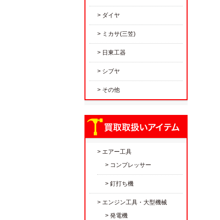
ダイヤ
ミカサ(三笠)
日東工器
シブヤ
その他
エアー工具
コンプレッサー
釘打ち機
エンジン工具・大型機械
発電機