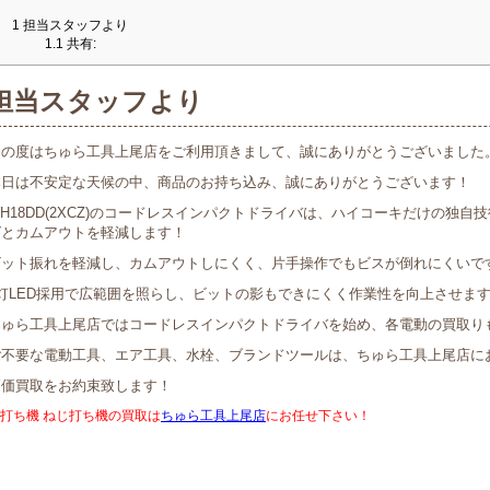
1
担当スタッフより
1.1
共有:
担当スタッフより
この度はちゅら工具上尾店をご利用頂きまして、誠にありがとうございました
本日は不安定な天候の中、商品のお持ち込み、誠にありがとうございます！
H18DD(2XCZ)のコードレスインパクトドライバは、ハイコーキだけの独
グとカムアウトを軽減します！
ビット振れを軽減し、カムアウトしにくく、片手操作でもビスが倒れにくいで
3灯LED採用で広範囲を照らし、ビットの影もできにくく作業性を向上させま
ちゅら工具上尾店ではコードレスインパクトドライバを始め、各電動の買取り
ご不要な電動工具、エア工具、水栓、ブランドツールは、ちゅら工具上尾店に
高価買取をお約束致します！
打ち機 ねじ打ち機の買取は
ちゅら工具上尾店
にお任せ下さい！