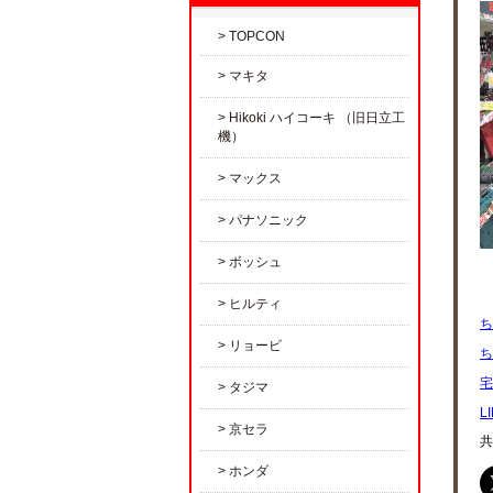
TOPCON
マキタ
Hikoki ハイコーキ （旧日立工
機）
マックス
パナソニック
ボッシュ
ヒルティ
ち
リョービ
ち
宅
タジマ
L
京セラ
共
ホンダ