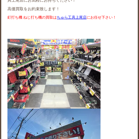
具上尾店にお気軽にお持ちください！
高価買取をお約束致します！
釘打ち機 ねじ打ち機の買取は
ちゅら工具上尾店
にお任せ下さい！