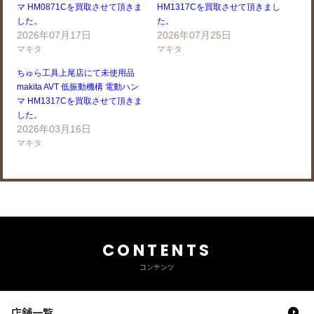
マ HM0871Cを買取させて頂きま
HM1317Cを買取させて頂きまし
した。
た。
2026年07月17日
2026年07月25日
マキタ
マキタ
ちゅら工具上尾店にて未使用品
makita AVT 低振動機構 電動ハン
マ HM1317Cを買取させて頂きま
した。
2026年03月16日
マキタ
CONTENTS
コンテンツ
店舗一覧