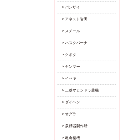
バンザイ
アネスト岩田
スチール
ハスクバーナ
クボタ
ヤンマー
イセキ
三菱マヒンドラ農機
ダイヘン
オグラ
泉精器製作所
亀倉精機