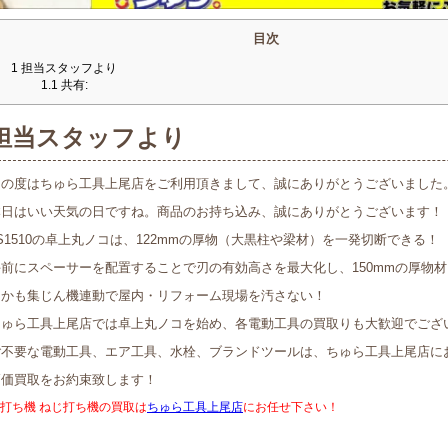
目次
1
担当スタッフより
1.1
共有:
担当スタッフより
この度はちゅら工具上尾店をご利用頂きまして、誠にありがとうございました
本日はいい天気の日ですね。商品のお持ち込み、誠にありがとうございます！
S1510の卓上丸ノコは、122mmの厚物（大黒柱や梁材）を一発切断できる！
手前にスペーサーを配置することで刃の有効高さを最大化し、150mmの厚物
しかも集じん機連動で屋内・リフォーム現場を汚さない！
ちゅら工具上尾店では卓上丸ノコを始め、各電動工具の買取りも大歓迎でござ
ご不要な電動工具、エア工具、水栓、ブランドツールは、ちゅら工具上尾店に
高価買取をお約束致します！
打ち機 ねじ打ち機の買取は
ちゅら工具上尾店
にお任せ下さい！