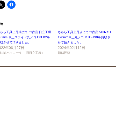
連
ゅら工具上尾店にて 中古品 日立工機
ちゅら工具上尾店にて中古品 SHINKO
16mm 卓上スライド丸ノコ C8FB2を
190mm卓上丸ノコ MTC-190を買取さ
取させて頂きました。
せて頂きました。
022年06月27日
2024年02月12日
ikoki ハイコーキ （旧日立工機）
類似投稿