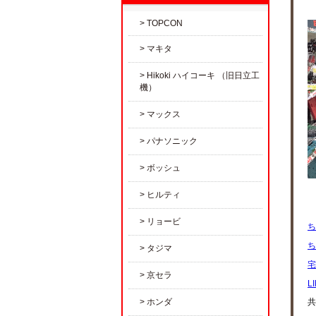
TOPCON
マキタ
Hikoki ハイコーキ （旧日立工
機）
マックス
パナソニック
ボッシュ
ヒルティ
リョービ
ち
ち
タジマ
宅
京セラ
L
ホンダ
共