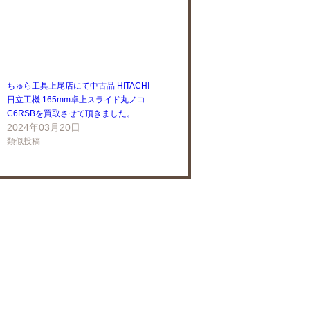
ちゅら工具上尾店にて中古品 HITACHI
日立工機 165mm卓上スライド丸ノコ
C6RSBを買取させて頂きました。
2024年03月20日
類似投稿