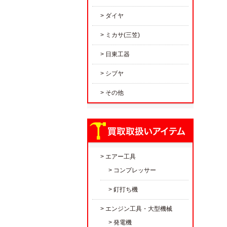
ダイヤ
ミカサ(三笠)
日東工器
シブヤ
その他
エアー工具
コンプレッサー
釘打ち機
エンジン工具・大型機械
発電機