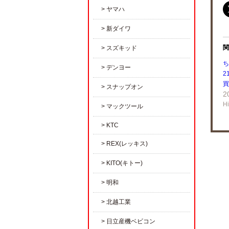
ヤマハ
新ダイワ
関
スズキッド
ち
デンヨー
2
買
スナップオン
2
H
マックツール
KTC
REX(レッキス)
KITO(キトー)
明和
北越工業
日立産機ベビコン