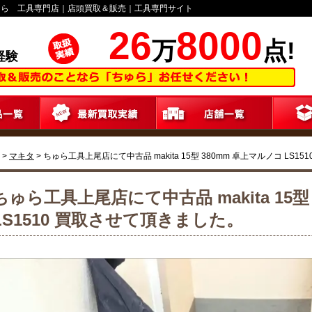
ゅら 工具専門店｜店頭買取＆販売｜工具専門サイト
26
8000
万
点!
経験
>
マキタ
>
ちゅら工具上尾店にて中古品 makita 15型 380mm 卓上マルノコ LS1
ちゅら工具上尾店にて中古品 makita 15型
LS1510 買取させて頂きました。