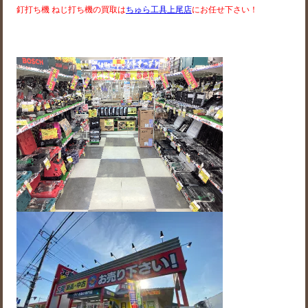
釘打ち機 ねじ打ち機の買取は
ちゅら工具上尾店
にお任せ下さい！