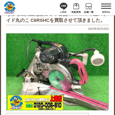
ちゅら工具上尾店にて 中古品 HITACHI 卓上スラ
イド丸のこ C6RSHCを買取させて頂きました。
2023年05月26日