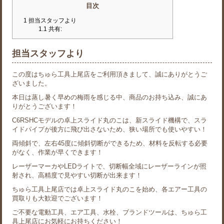
目次
1
担当スタッフより
1.1
共有:
担当スタッフより
この度はちゅら工具上尾店をご利用頂きまして、誠にありがとうご
ざいました。
本日は蒸し暑く早めの梅雨を感じる中、商品のお持ち込み、誠にあ
りがとうございます！
C6RSHCモデルの卓上スライド丸のこは、新スライド機構で、スラ
イドパイプが後方に飛び出さないため、狭い場所でも使いやすい！
両傾斜で、左右45度に傾斜切断ができるため、材料を反転する必要
がなく、作業が早くできます！
レーザーマーカやLEDライトで、切断幅全域にレーザーラインが照
射され、高精度で見やすい切断が出来ます！
ちゅら工具上尾店では卓上スライド丸のこを始め、各エアー工具の
買取りも大歓迎でございます！
ご不要な電動工具、エア工具、水栓、ブランドツールは、ちゅら工
具上尾店にお気軽にお持ちください！