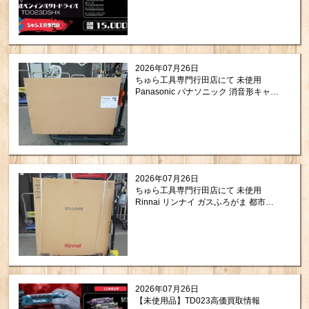
2026年07月26日
ちゅら工具専門行田店にて 未使用
Panasonic パナソニック 消音形キャビ
ネットファン FY-20SCX3 を買い取り
させて頂きましたので紹介します。
2026年07月26日
ちゅら工具専門行田店にて 未使用
Rinnai リンナイ ガスふろがま 都市ガ
ス用 バランス型（BF式） RBF-
BERSN-L-T を買い取りさせて頂きまし
たので紹介します。
2026年07月26日
【未使用品】TD023高価買取情報