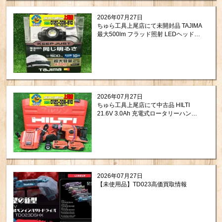
2026年07月27日
ちゅら工具上尾店にて未開封品 TAJIMA
最大500lm フラッド照射 LEDヘッドラ
イト KJS50A-B47を買取させて頂きま
した。
2026年07月27日
ちゅら工具上尾店にて中古品 HILTI
21.6V 3.0Ah 充電式ロータリーハンマ
ードリル TE6-A22を買取させて頂きま
した。
2026年07月27日
【未使用品】TD023高価買取情報