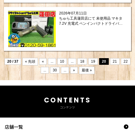
2026年07月11日
ちゅら工具蓮田店にて 未使用品 マキタ
7.2V 充電式 ペンインパクトドライバ
TD023DSHXO をお買取りさせて頂き
ました。
20 / 37
« 先頭
«
...
10
...
18
19
20
21
22
...
30
...
»
最後 »
CONTENTS
コンテンツ
店舗一覧