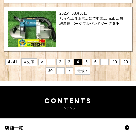
2026年08月03日
ちゅら工具上尾店にて中古品 makita 無
段変速 ポータブルバンドソー 2107FW
を買取させて頂きました。
4 / 41
« 先頭
«
...
2
3
4
5
6
...
10
20
30
...
»
最後 »
CONTENTS
コンテンツ
店舗一覧