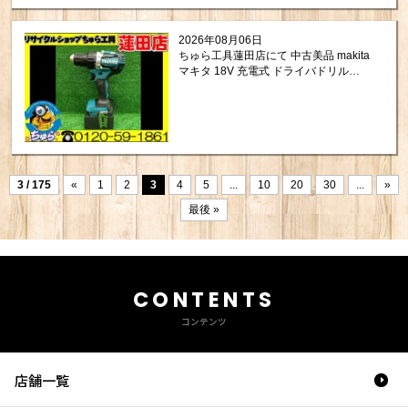
2026年08月06日
ちゅら工具蓮田店にて 中古美品 makita
マキタ 18V 充電式 ドライバドリル
DF484DZ をお買取りさせて頂きまし
た。
3 / 175
«
1
2
3
4
5
...
10
20
30
...
»
最後 »
CONTENTS
コンテンツ
店舗一覧