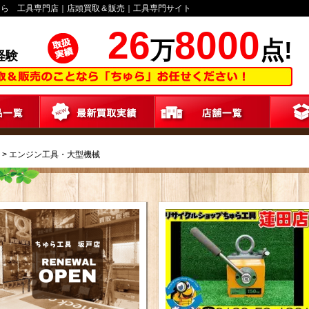
ゅら 工具専門店｜店頭買取＆販売｜工具専門サイト
26
8000
万
点!
経験
>
エンジン工具・大型機械