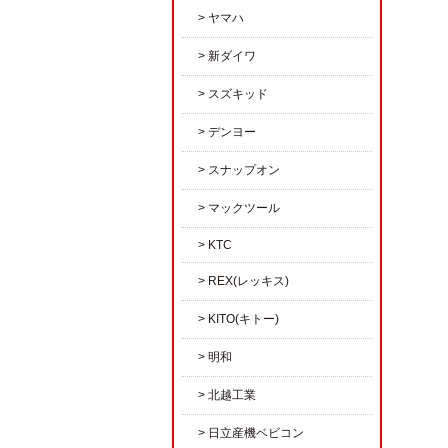
ヤマハ
新ダイワ
スズキッド
デンヨー
スナップオン
マックツール
KTC
REX(レッキス)
KITO(キトー)
明和
北越工業
日立産機ベビコン