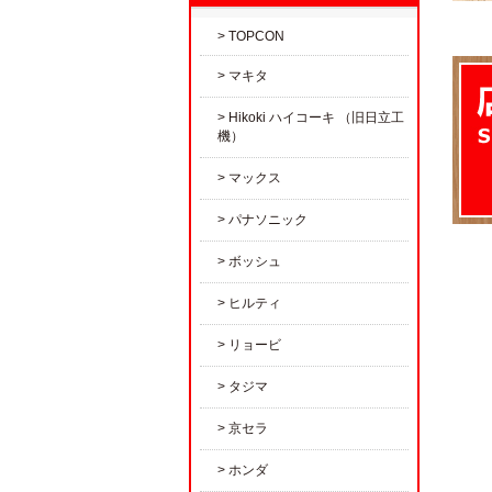
TOPCON
マキタ
Hikoki ハイコーキ （旧日立工
機）
マックス
パナソニック
ボッシュ
ヒルティ
リョービ
タジマ
京セラ
ホンダ