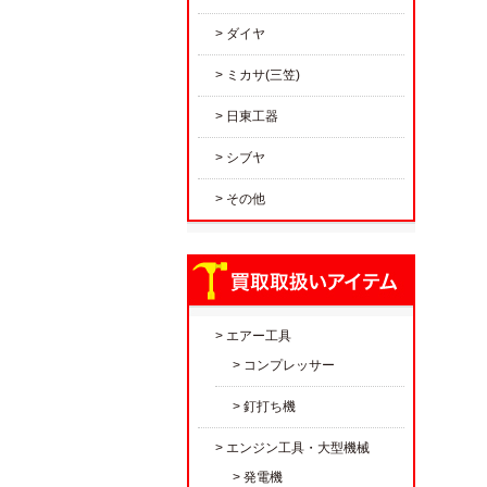
ダイヤ
ミカサ(三笠)
日東工器
シブヤ
その他
エアー工具
コンプレッサー
釘打ち機
エンジン工具・大型機械
発電機