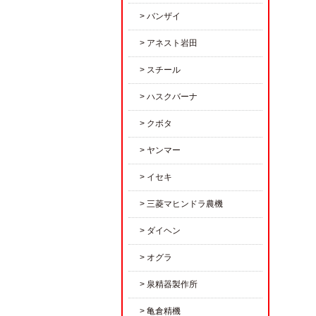
バンザイ
アネスト岩田
スチール
ハスクバーナ
クボタ
ヤンマー
イセキ
三菱マヒンドラ農機
ダイヘン
オグラ
泉精器製作所
亀倉精機