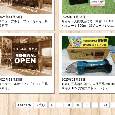
2025年11月23日
2025年11月23日
リニューアルオープン「ちゅら工具
ちゅら工具熊谷店にて、中古 HiKOKI
坂戸店」
ハイコーキ 300mm 36V コードレスチ
ェンソー CS3630DA(XP) をお買取り
させて頂きました！
2025年11月23日
2025年11月23日
リニューアルオープン「ちゅら工具
ちゅら工具越谷店にて未使用品 makita
坂戸店」
マキタ 18V 充電式ストレートシャー
JS161DZ を買取させて頂きまし
た！
173 / 175
« 先頭
«
...
10
20
30
...
171
1