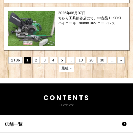
2026年08月07日
ちゅら工具熊谷店にて、中古品 HiKOKI
ハイコーキ 190mm 36V コードレス卓
上スライド丸のこ C3607DRA(K)(NN)
をお買取りさせて頂きました！
1 / 36
1
2
3
4
5
...
10
20
30
...
»
最後 »
CONTENTS
コンテンツ
店舗一覧