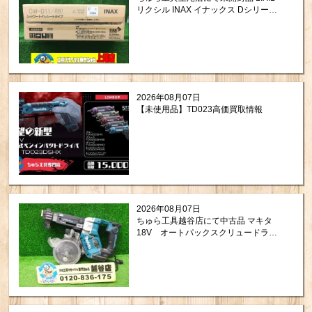
リクシル INAX イナックス Dシリーズ
シャワートイレ 温水洗浄便座 CW-D11
#BW1を買取させて頂きました。
2026年08月07日
【未使用品】TD023高価買取情報
2026年08月07日
ちゅら工具越谷店にて中古品 マキタ
18V オートパックスクリュードライ
バー FR451DZ を買取させて頂きまし
た！