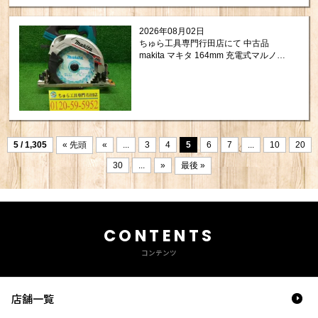
2026年08月02日
ちゅら工具専門行田店にて 中古品
makita マキタ 164mm 充電式マルノコ
HS631DZ を買い取りさせて頂きまし
たので紹介します。
5 / 1,305
« 先頭
«
...
3
4
5
6
7
...
10
20
30
...
»
最後 »
CONTENTS
コンテンツ
店舗一覧