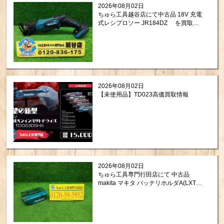
2026年08月02日
ちゅら工具越谷店にて中古品 18V 充電
式レシプロソー JR184DZ を買取さ
せて頂きました！
2026年08月02日
【未使用品】TD023高価買取情報
2026年08月02日
ちゅら工具専門行田店にて 中古品
makita マキタ バッテリホルダA(LXT用)
A-72154 を買い取りさせて頂きました
ので紹介します。