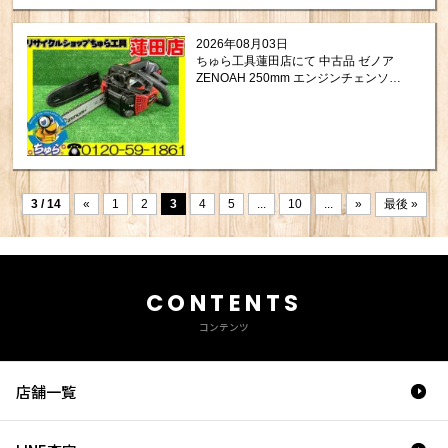
2026年08月03日
ちゅら工具蓮田店にて 中古品 ゼノア
ZENOAH 250mm エンジンチェンソー
GZ2800T をお買取りさせて頂きまし
た。
3 / 14
«
1
2
3
4
5
...
10
...
»
最後 »
CONTENTS
コンテンツ
店舗一覧