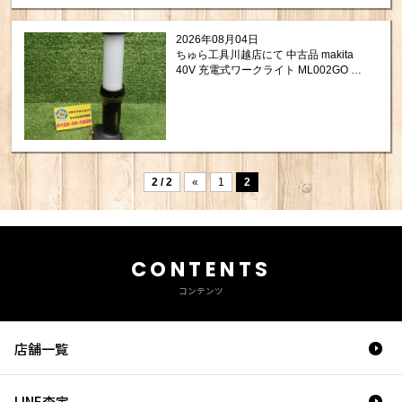
2026年08月04日
ちゅら工具川越店にて 中古品 makita
40V 充電式ワークライト ML002GO を
買取させて頂きました。
2 / 2
«
1
2
CONTENTS
コンテンツ
店舗一覧
LINE査定