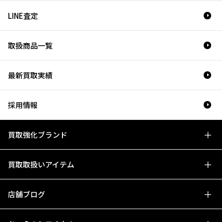
LINE査定
取扱商品一覧
最新買取実績
採用情報
買取強化ブランド
買取取扱いアイテム
店舗ブログ