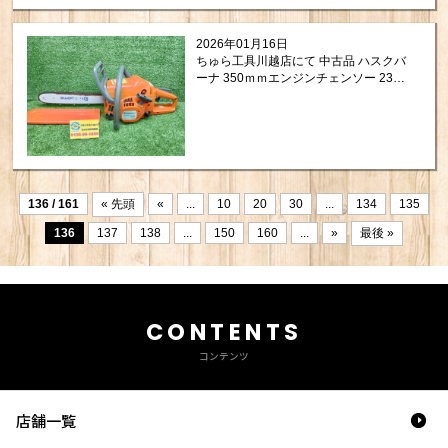
2026年01月16日
ちゅら工具川越店にて 中古品 ハスクバ
ーナ 350ｍｍエンジンチェンソー 236E
を買取させて頂きました。
136 / 161
« 先頭
«
...
10
20
30
...
134
135
136
137
138
...
150
160
...
»
最後 »
CONTENTS
コンテンツ
店舗一覧