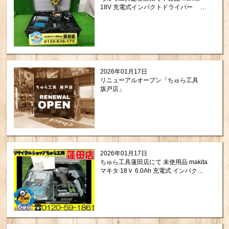
18V 充電式インパクトドライバー
TD173DGXFY を買取させて頂きまし
た！
2026年01月17日
リニューアルオープン「ちゅら工具
坂戸店」
2026年01月17日
ちゅら工具蓮田店にて 未使用品 makita
マキタ 18Ｖ 6.0Ah 充電式 インパクト
ドライバ TD173DRGXB をお買取りさ
せて頂きました。