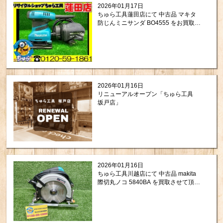
2026年01月17日
ちゅら工具蓮田店にて 中古品 マキタ
防じんミニサンダ BO4555 をお買取り
させて頂きました。
2026年01月16日
リニューアルオープン「ちゅら工具
坂戸店」
2026年01月16日
ちゅら工具川越店にて 中古品 makita
際切丸ノコ 5840BA を買取させて頂き
ました。