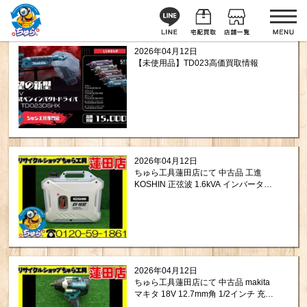
2026年04月12日
【未使用品】TD023高価買取情報
2026年04月12日
ちゅら工具蓮田店にて 中古品 工進
KOSHIN 正弦波 1.6kVA インバーター
発電機 タンク容量3.4L GV-16SE をお
買取りさせて頂きました。
2026年04月12日
ちゅら工具蓮田店にて 中古品 makita
マキタ 18V 12.7mm角 1/2インチ 充電
式 インパクトレンチ TW700DZ をお買