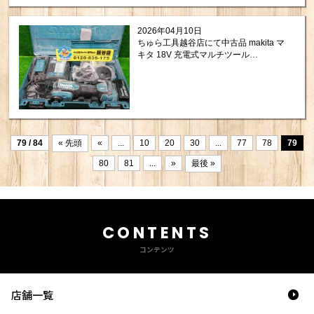
2026年04月10日
ちゅら工具越谷店にて中古品 makita マ
キタ 18V 充電式マルチツール
TM52DRG を買取させて頂きまし
た！
79 / 84
« 先頭
«
...
10
20
30
...
77
78
79
80
81
...
»
最後 »
CONTENTS
コンテンツ
店舗一覧