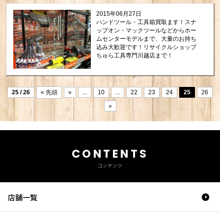
2015年06月27日
ハンドツール・工具箱買取ます！スナ
ップオン・マックツールなどからホー
ムセンターモデルまで、大量のお持ち
込み大歓迎です！リサイクルショップ
ちゅら工具専門川越店まで！
25 / 26
« 先頭
«
...
10
...
22
23
24
25
26
»
CONTENTS
コンテンツ
店舗一覧