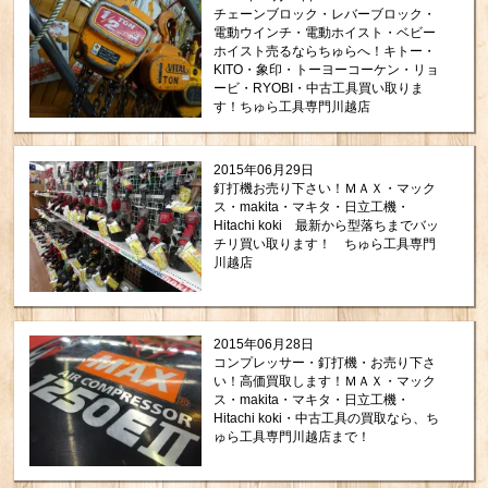
チェーンブロック・レバーブロック・
電動ウインチ・電動ホイスト・ベビー
ホイスト売るならちゅらへ！キトー・
KITO・象印・トーヨーコーケン・リョ
ービ・RYOBI・中古工具買い取りま
す！ちゅら工具専門川越店
2015年06月29日
釘打機お売り下さい！ＭＡＸ・マック
ス・makita・マキタ・日立工機・
Hitachi koki 最新から型落ちまでバッ
チリ買い取ります！ ちゅら工具専門
川越店
2015年06月28日
コンプレッサー・釘打機・お売り下さ
い！高価買取します！ＭＡＸ・マック
ス・makita・マキタ・日立工機・
Hitachi koki・中古工具の買取なら、ち
ゅら工具専門川越店まで！