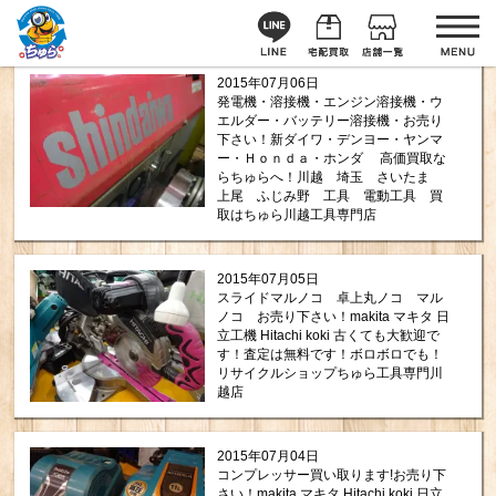
2015年07月06日
発電機・溶接機・エンジン溶接機・ウ
エルダー・バッテリー溶接機・お売り
下さい！新ダイワ・デンヨー・ヤンマ
ー・Ｈｏｎｄａ・ホンダ 高価買取な
らちゅらへ！川越 埼玉 さいたま
上尾 ふじみ野 工具 電動工具 買
取はちゅら川越工具専門店
2015年07月05日
スライドマルノコ 卓上丸ノコ マル
ノコ お売り下さい！makita マキタ 日
立工機 Hitachi koki 古くても大歓迎で
す！査定は無料です！ボロボロでも！
リサイクルショップちゅら工具専門川
越店
2015年07月04日
コンプレッサー買い取ります!お売り下
さい！makita マキタ Hitachi koki 日立