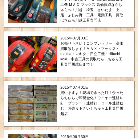
工機 ＭＡＸ マックス 高価買取ならち
ゅらへ！川越 埼玉 さいたま 上
尾 ふじみ野 工具 電動工具 買取
はちゅら川越工具専門店
2015年07月03日
お売り下さい！コンプレッサー！高価
買取致します！ＭＡＸ・マックス・
makita・マキタ・日立工機・Hitachi
koki・中古工具の買取なら、ちゅら工
具専門川越店まで！
2015年07月01日
買いますよ！現場で余った釘！余った
らちゅらで即現金化！ワイヤー連結Ｎ
釘 プラシート連結釘 ロール連結ね
じ お売り下さい！ちゅら工具専門川
越店
2015年06月30日