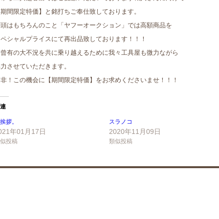
【期間限定特価】と銘打ちご奉仕致しております。
店頭はもちろんのこと「ヤフーオークション」では高額商品を
スペシャルプライスにて再出品致しております！！！
未曾有の大不況を共に乗り越えるために我々工具屋も微力ながら
協力させていただきます。
是非！この機会に【期間限定特価】をお求めくださいませ！！！
連
挨拶。
スラノコ
021年01月17日
2020年11月09日
似投稿
類似投稿