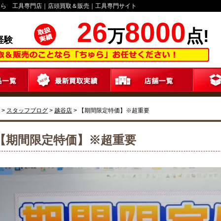
ゅら 工具専門店｜店頭買取＆販売｜工具専門サイト
26
8000
万
点!
経験
>
スタッフブログ
>
越谷店
>
【期間限定特価】※超重要
【期間限定特価】※超重要