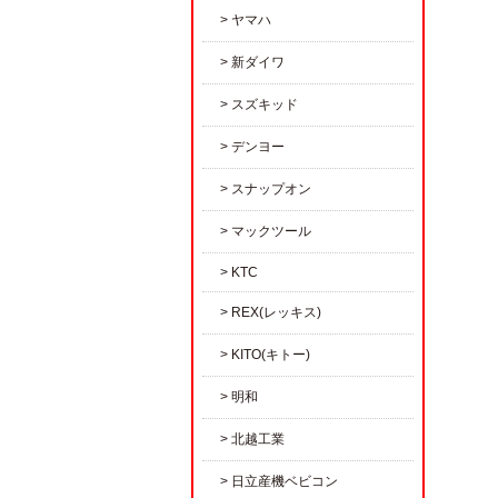
ヤマハ
新ダイワ
スズキッド
デンヨー
スナップオン
マックツール
KTC
REX(レッキス)
KITO(キトー)
明和
北越工業
日立産機ベビコン