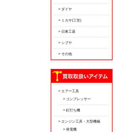
ダイヤ
ミカサ(三笠)
日東工器
シブヤ
その他
エアー工具
コンプレッサー
釘打ち機
エンジン工具・大型機械
発電機