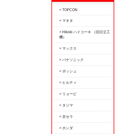
TOPCON
マキタ
Hikoki ハイコーキ （旧日立工
機）
マックス
パナソニック
ボッシュ
ヒルティ
リョービ
タジマ
京セラ
ホンダ