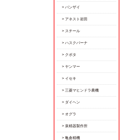
バンザイ
アネスト岩田
スチール
ハスクバーナ
クボタ
ヤンマー
イセキ
三菱マヒンドラ農機
ダイヘン
オグラ
泉精器製作所
亀倉精機