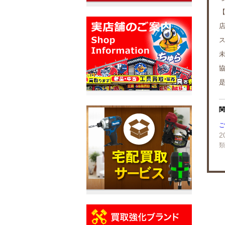
関
ご
2
類