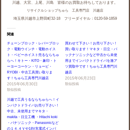
川越、大宮、上尾、川島 皆様のお買取お待ちしております。
リサイクルショップちゅら 工具専門店 川越店
埼玉県川越市上野田町32-18 フリーダイヤル：0120-59-1859
関連
チェーンブロック・レバーブロッ
買わせて下さい！お売り下さい！
ク・電動ウインチ・電動ホイス
買い取ります！マキタ・日立・パ
ト・ベビーホイスト売るならちゅ
ックナソニックなど中古から未使
らへ！キトー・KITO・象印・ト
用までインパクトドライバを激ア
ーヨーコーケン・リョービ・
ツ買取中です！ちゅら工具専門川
RYOBI・中古工具買い取りま
越店
2015年06月23日
す！ちゅら工具専門川越店
2015年06月30日
類似投稿
類似投稿
川越で工具うるならちゅらへ！イ
ンパクトドライバお売り下さい！
中古、未使用までマキタ・
makita・日立工機 ・Hitachi koki
・パナソニック・Panasonicなど
の１４.４Ｖや18V充電式インパ