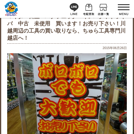
マキタ・日立・パナソニック・インパクトドライ
バ 中古 未使用 買います！お売り下さい！川
越周辺の工具の買い取りなら、ちゅら工具専門川
越店へ！
2015年06月26日