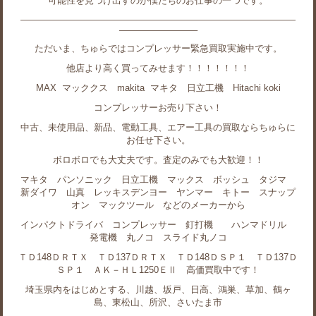
可能性を見つけ出すのが僕たちのお仕事の一つです。
——————————————————————————————
————————–
ただいま、ちゅらではコンプレッサー緊急買取実施中です。
他店より高く買ってみせます！！！！！！！
MAX マッククス makita マキタ 日立工機 Hitachi koki
コンプレッサーお売り下さい！
中古、未使用品、新品、電動工具、エアー工具の買取ならちゅらに
お任せ下さい。
ボロボロでも大丈夫です。査定のみでも大歓迎！！
マキタ パンソニック 日立工機 マックス ボッシュ タジマ
新ダイワ 山真 レッキスデンヨー ヤンマー キトー スナップ
オン マックツール などのメーカーから
インパクトドライバ コンプレッサー 釘打機 ハンマドリル
発電機 丸ノコ スライド丸ノコ
ＴＤ148ＤＲＴＸ ＴＤ137ＤＲＴＸ ＴＤ148ＤＳＰ１ ＴＤ137Ｄ
ＳＰ１ ＡＫ－ＨＬ1250ＥⅡ 高価買取中です！
埼玉県内をはじめとする、川越、坂戸、日高、鴻巣、草加、鶴ヶ
島、東松山、所沢、さいたま市