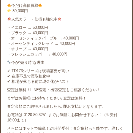
今だけ高価買取
39,000円
人気カラー・仕様も強化中
・イエロー → 50,000円
・ブラック → 40,000円
・オーセンティックパープル → 40,000円
・オーセンティックレッド → 40,000円
・オリーブ → 40,000円
・フレッシュカッパー → 40,000円
今が“売り時”な理由
✔ TD173シリーズは現場需要が高い
✔ 在庫不足で買取強化中
✔ 相場が落ちる前に現金化がベスト
査定は無料！LINE査定・出張査定もご相談ください！
まずはお気軽にお持ちください｡査定は無料！
査定金額にご納得されましたら､即お支払いとなります｡
お電話は 0120-80-3251 までお気軽にお問合せ下さい！（※受付
18:00まで）
さらにはネットで簡単！24時間受付！査定依頼も可能です。詳しく