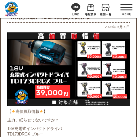
【未使用品】TD173高価買取情報
2026年07月09日
【
高価買取情報
】
主力、眠らせてないですか？
18V充電式インパクトドライバ
TD173DRGX ブルー