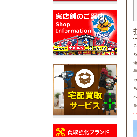
ち
カ
中