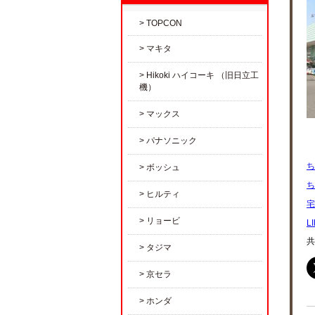
TOPCON
マキタ
Hikoki ハイコーキ （旧日立工
機）
マックス
パナソニック
ち
ボッシュ
ち
ヒルティ
宅
リョービ
L
共
タジマ
京セラ
ホンダ