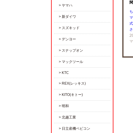
関
ヤマハ
ち
新ダイワ
マ
式
スズキッド
さ
2
デンヨー
マ
スナップオン
マックツール
KTC
REX(レッキス)
KITO(キトー)
明和
北越工業
日立産機ベビコン