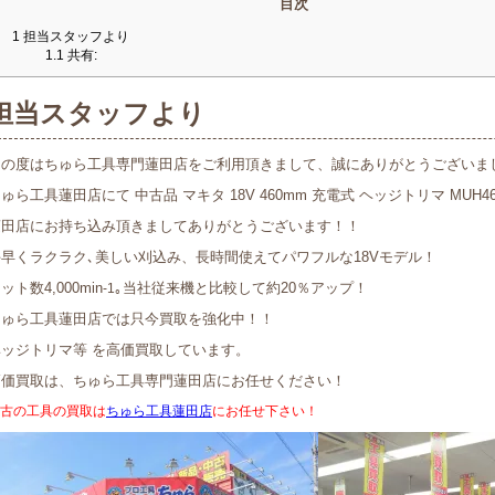
目次
1
担当スタッフより
1.1
共有:
担当スタッフより
この度はちゅら工具専門蓮田店をご利用頂きまして、誠にありがとうございま
ゅら工具蓮田店にて 中古品 マキタ 18V 460mm 充電式 ヘッジトリマ MUH
蓮田店にお持ち込み頂きましてありがとうございます！！
手早くラクラク､美しい刈込み、長時間使えてパワフルな18Vモデル！
ット数4,000min
｡当社従来機と比較して約20％アップ！
-1
ちゅら工具蓮田店では只今買取を強化中！！
ヘッジトリマ等 を高価買取しています。
高価買取は、ちゅら工具専門蓮田店にお任せください！
古の工具の買取は
ちゅら工具蓮田店
にお任せ下さい！