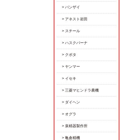
バンザイ
アネスト岩田
スチール
ハスクバーナ
クボタ
ヤンマー
イセキ
三菱マヒンドラ農機
ダイヘン
オグラ
泉精器製作所
亀倉精機