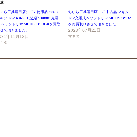
連
ゅら工具蓮田店にて未使用品 makita
ちゅら工具蓮田店にて 中古品 マキタ
キタ 18V 6.0Ah 刈込幅600mm 充電
18V充電式ヘッジトリマ MUH603SDZ
 ヘッジトリマ MUH603SDGXを買取
をお買取りさせて頂きました
2023年07月21日
せて頂きました。
021年11月12日
マキタ
キタ