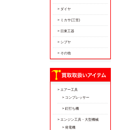
ダイヤ
ミカサ(三笠)
日東工器
シブヤ
その他
エアー工具
コンプレッサー
釘打ち機
エンジン工具・大型機械
発電機