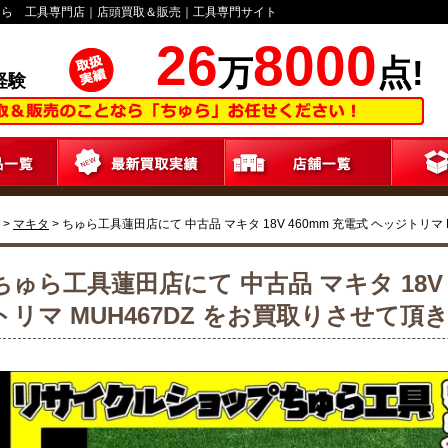
ゅら 工具専門店｜店頭買取＆販売｜工具専門サイト
26
8000
万
点!
経験
>
マキタ
>
ちゅら工具蓮田店にて 中古品 マキタ 18V 460mm 充電式 ヘッジトリマ
ちゅら工具蓮田店にて 中古品 マキタ 18V 
トリマ MUH467DZ をお買取りさせて頂