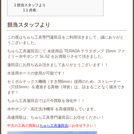
1
担当スタッフより
1.1
共有:
担当スタッフより
この度はちゅら工具専門蓮田店をご利用頂きまして、誠にありがと
うございました。
ちゅら工具蓮田店にて 未使用品 TERADA テラダポンプ 15mm ファ
ミリー水中ポンプ SL-52 をお買取りさせて頂きました。
蓮田店にお持ち込み頂きましてありがとうございます！！
水道用ホースの使用が可能です！
セミボルテックス機構（すき間6mm）採用のため、ストレーナー
（穴径5mm）を通過する異物（球状）は、詰まることなく揚水でき
ます！
ちゅら工具蓮田店では只今買取を強化中！！
水中ポンプ・高圧洗浄機等 を高価買取しています。
高価買取は、ちゅら工具専門蓮田店にお任せください！
中古の工具の買取は
ちゅら工具蓮田店
にお任せ下さい！