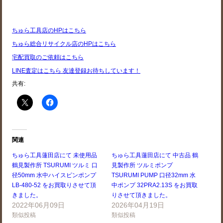
ちゅら工具店のHPはこちら
ちゅら総合リサイクル店のHPはこちら
宅配買取のご依頼はこちら
LINE査定はこちら 友達登録お待ちしています！
共有:
関連
ちゅら工具蓮田店にて 未使用品
ちゅら工具蓮田店にて 中古品 鶴
鶴見製作所 TSURUMI ツルミ 口
見製作所 ツルミポンプ
径50mm 水中ハイスピンポンプ
TSURUMI PUMP 口径32mm 水
LB-480-52 をお買取りさせて頂
中ポンプ 32PRA2.13S をお買取
きました。
りさせて頂きました。
2022年06月09日
2026年04月19日
類似投稿
類似投稿