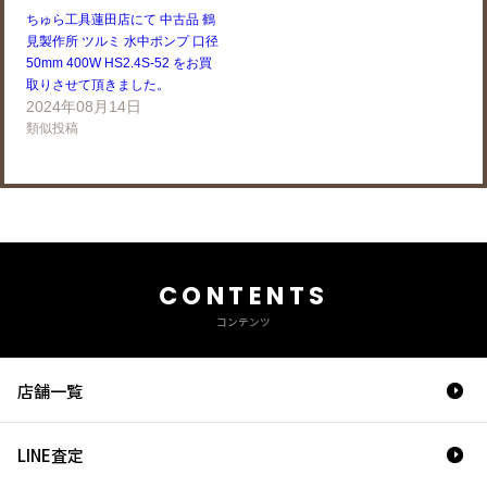
ちゅら工具蓮田店にて 中古品 鶴
見製作所 ツルミ 水中ポンプ 口径
50mm 400W HS2.4S-52 をお買
取りさせて頂きました。
2024年08月14日
類似投稿
CONTENTS
コンテンツ
店舗一覧
LINE査定