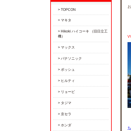
TOPCON
マキタ
Hikoki ハイコーキ （旧日立工
機）
V
マックス
パナソニック
ボッシュ
ヒルティ
リョービ
タジマ
京セラ
ホンダ
ち