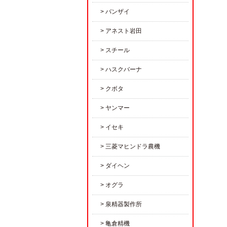
バンザイ
アネスト岩田
スチール
ハスクバーナ
クボタ
ヤンマー
イセキ
三菱マヒンドラ農機
ダイヘン
オグラ
泉精器製作所
亀倉精機