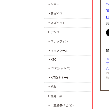
ち
ヤマハ
宅
新ダイワ
L
スズキッド
共
デンヨー
スナップオン
マックツール
関
ち
KTC
ブ
た
REX(レッキス)
2
KITO(キトー)
類
明和
北越工業
日立産機ベビコン