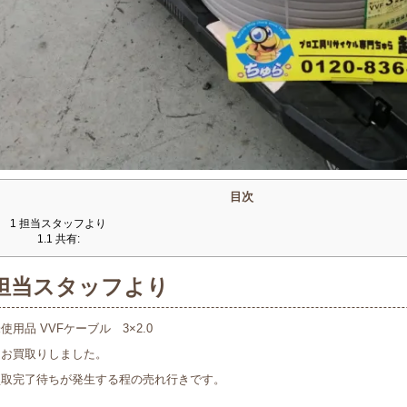
目次
1
担当スタッフより
1.1
共有:
担当スタッフより
使用品 VVFケーブル 3×2.0
をお買取りしました。
買取完了待ちが発生する程の売れ行きです。