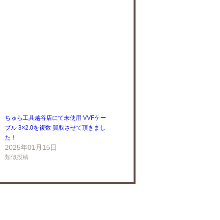
ちゅら工具越谷店にて未使用 VVFケー
ブル 3×2.0を複数 買取させて頂きまし
た！
2025年01月15日
類似投稿