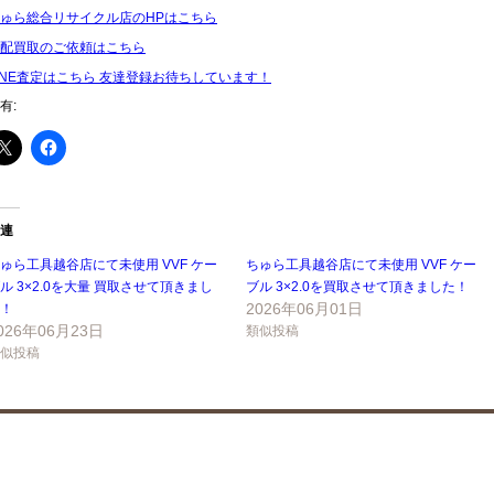
ゅら総合リサイクル店のHPはこちら
配買取のご依頼はこちら
INE査定はこちら 友達登録お待ちしています！
有:
連
ゅら工具越谷店にて未使用 VVF ケー
ちゅら工具越谷店にて未使用 VVF ケー
ル 3×2.0を大量 買取させて頂きまし
ブル 3×2.0を買取させて頂きました！
2026年06月01日
！
026年06月23日
類似投稿
似投稿