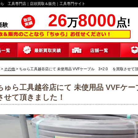
ゅら 工具専門店｜店頭買取＆販売｜工具専門サイト
26
8000
万
点!
経験
>
その他
>
ちゅら工具越谷店にて 未使用品 VVFケーブル 3×2.0 を買取させて
ちゅら工具越谷店にて 未使用品 VVFケーブ
させて頂きました！