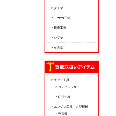
ダイヤ
ミカサ(三笠)
日東工器
シブヤ
その他
エアー工具
コンプレッサー
釘打ち機
エンジン工具・大型機械
発電機