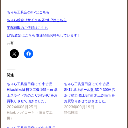
ちゅら工具店のHPはこちら
ちゅら総合リサイクル店のHPはこちら
宅配買取のご依頼はこちら
LINE査定はこちら 友達登録お待ちしています！
共有:
関連
ちゅら工具蓮田店にて 中古品
ちゅら工具蓮田店にて 中古品
Hitachi koki 日立工機 165ｍｍ 卓
SK11 卓上ボール盤 SDP-300V 穴
上スライド丸のこ C6RSHC をお
あけ能力 鉄工8mm 木工24mm を
買取りさせて頂きました。
お買取りさせて頂きました。
2024年06月25日
2023年09月19日
Hikoki ハイコーキ （旧日立工
類似投稿
機）