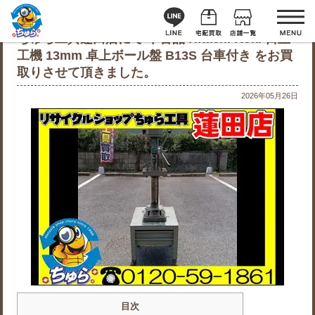
ちゅら工具蓮田店にて 中古品 Hitachi Koki 日立
工機 13mm 卓上ボール盤 B13S 台車付き をお買
取りさせて頂きました。
2026年05月26日
目次