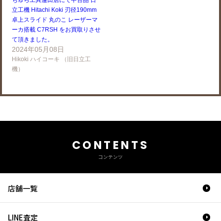
ちゅら工具蓮田店にて中古品 日
立工機 Hitachi Koki 刃径190mm
卓上スライド 丸のこ レーザーマ
ーカ搭載 C7RSH をお買取りさせ
て頂きました。
2024年05月08日
Hikoki ハイコーキ （旧日立工
機）
CONTENTS
コンテンツ
店舗一覧
LINE査定