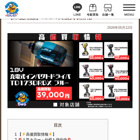
【未使用品】TD173高価買取情報
2026年05月12日
目次
1
【
高価買取情報
】
2
人気カラー・仕様も強化中