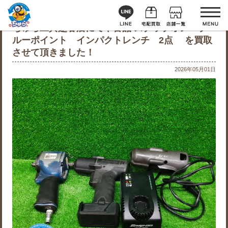
ちゅら工具越谷店にて中古品 スナップオン ブ
ルーポイント インパクトレンチ 2点 を買取
させて頂きました！
2026年05月01日