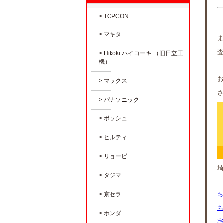
TOPCON
マキタ
Hikoki ハイコーキ （旧日立工
機）
お
マックス
パナソニック
ボッシュ
ヒルティ
リョービ
タジマ
京セラ
ち
ち
ホンダ
宅