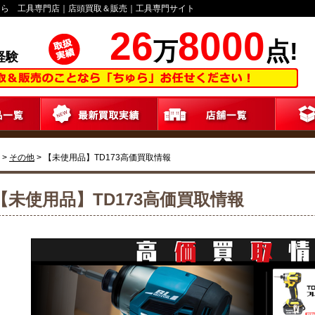
ゅら 工具専門店｜店頭買取＆販売｜工具専門サイト
26
8000
万
点!
経験
>
その他
>
【未使用品】TD173高価買取情報
【未使用品】TD173高価買取情報