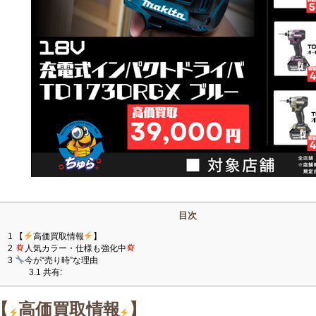
目次
1
【
高価買取情報
】
2
人気カラー・仕様も強化中
3
今が“売り時”な理由
3.1
共有:
【
高価買取情報
】