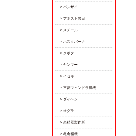
バンザイ
アネスト岩田
スチール
ハスクバーナ
クボタ
ヤンマー
イセキ
三菱マヒンドラ農機
ダイヘン
オグラ
泉精器製作所
亀倉精機