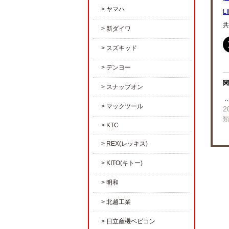
ヤマハ
L
共
新ダイワ
スズキッド
デンヨー
関
スナップオン
マックツール
2
類
KTC
REX(レッキス)
KITO(キトー)
明和
北越工業
日立産機ベビコン