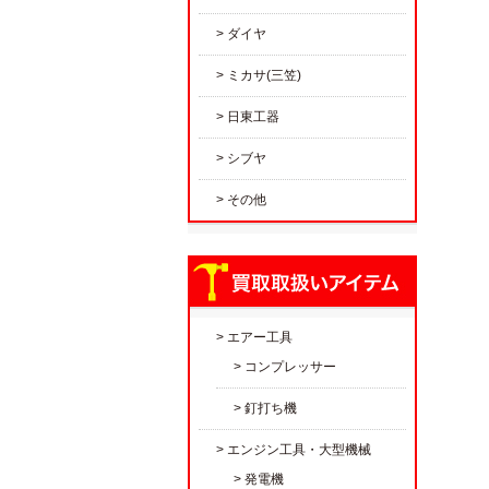
ダイヤ
ミカサ(三笠)
日東工器
シブヤ
その他
エアー工具
コンプレッサー
釘打ち機
エンジン工具・大型機械
発電機