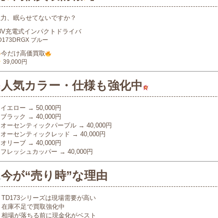
主力、眠らせてないですか？
8V充電式インパクトドライバ
D173DRGX ブルー
今だけ高価買取
39,000円
人気カラー・仕様も強化中
イエロー → 50,000円
ブラック → 40,000円
オーセンティックパープル → 40,000円
オーセンティックレッド → 40,000円
オリーブ → 40,000円
フレッシュカッパー → 40,000円
今が“売り時”な理由
 TD173シリーズは現場需要が高い
✔ 在庫不足で買取強化中
✔ 相場が落ちる前に現金化がベスト