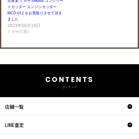
笠産業 ミカサ mikasa コンクリー
トカッター エンジンカッター
MCD-012 をお買取りさせて頂き
ました
2023年06月19日
ミカサ(三笠)
CONTENTS
コンテンツ
店舗一覧
LINE査定