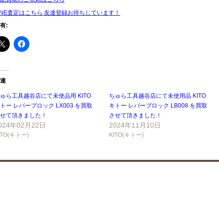
INE査定はこちら 友達登録お待ちしています！
有:
連
ゅら工具越谷店にて未使品用 KITO
ちゅら工具越谷店にて未使用品 KITO
トー レバーブロック LX003 を買取
キトー レバーブロック LB008 を買取
せて頂きました！
させて頂きました！
024年02月22日
2024年11月10日
ITO(キトー)
KITO(キトー)