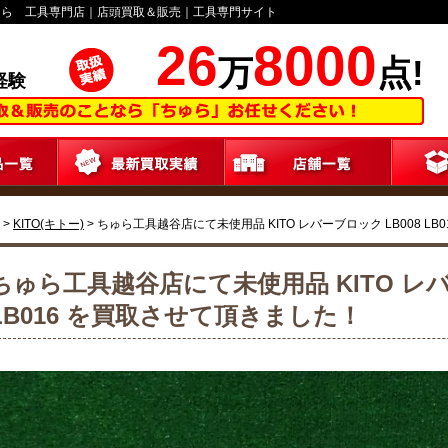
ゅら 工具専門店｜店頭買取＆販売｜工具専門サイト
26
8000
万
点!
経験
>
KITO(キトー)
>
ちゅら工具越谷店にて未使用品 KITO レバーブロック LB008 L
ちゅら工具越谷店にて未使用品 KITO レバ
LB016 を買取させて頂きました！