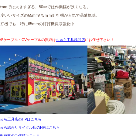
0mmでは大きすぎる、50㎟では作業幅が狭くなる。
度いいサイズの65mm/75ｍｍ釘打機が人気で品薄気味。
釘打機でも、特に65mmの釘打機買取強化中
VFケーブル・CVケーブルの買取は
ちゅら工具越谷店
にお任せ下さい！
ゅら工具店のHPはこちら
ゅら総合リサイクル店のHPはこちら
配買取のご依頼はこちら