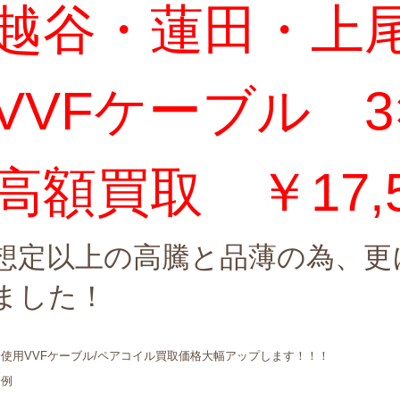
越谷・蓮田・上
VVFケーブル
3
高額買取 ￥17,5
想定以上の高騰と品薄の為、更
ました！
未使用VVFケーブル/ペアコイル買取価格大幅アップします！！！
一例