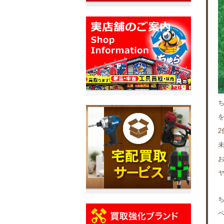
ち
未
ペ