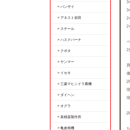
3
バンザイ
3
アネスト岩田
2
2
スチール
ハスクバーナ
2
クボタ
ヤンマー
イセキ
三菱マヒンドラ農機
ダイヘン
オグラ
泉精器製作所
亀倉精機