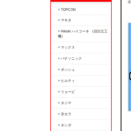
TOPCON
マキタ
Hikoki ハイコーキ （旧日立工
機）
マックス
パナソニック
ボッシュ
ヒルティ
リョービ
タジマ
京セラ
ホンダ