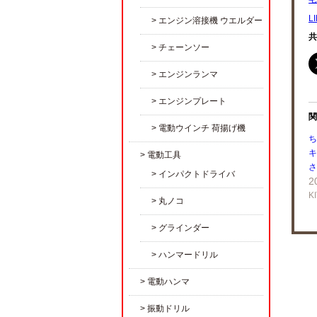
L
エンジン溶接機 ウエルダー
共
チェーンソー
エンジンランマ
エンジンプレート
関
電動ウインチ 荷揚げ機
ち
キ
電動工具
さ
インパクトドライバ
2
K
丸ノコ
グラインダー
ハンマードリル
電動ハンマ
振動ドリル