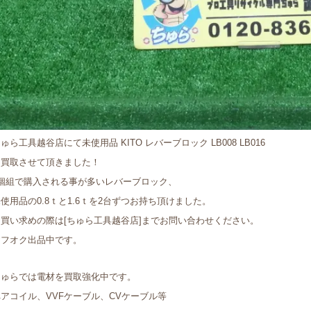
ゅら工具越谷店にて未使用品 KITO レバーブロック LB008 LB016
を買取させて頂きました！
2個組で購入される事が多いレバーブロック、
使用品の0.8ｔと1.6ｔを2台ずつお持ち頂けました。
お買い求めの際は[ちゅら工具越谷店]までお問い合わせください。
ヤフオク出品中です。
ちゅらでは電材を買取強化中です。
アコイル、VVFケーブル、CVケーブル等