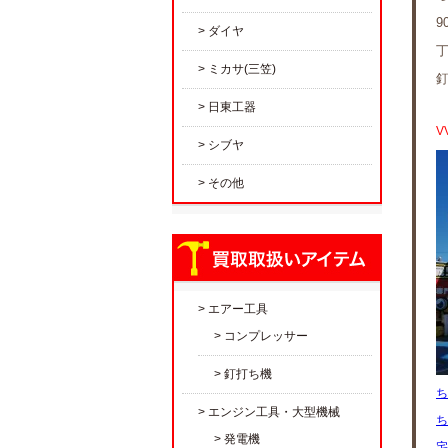
9
ダイヤ
丁
ミカサ(三笠)
日東工器
V
シブヤ
その他
エアー工具
コンプレッサー
釘打ち機
ち
エンジン工具・大型機械
ち
発電機
宅