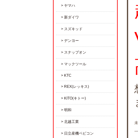
ヤマハ
新ダイワ
スズキッド
デンヨー
スナップオン
マックツール
KTC
REX(レッキス)
KITO(キトー)
明和
北越工業
日立産機ベビコン