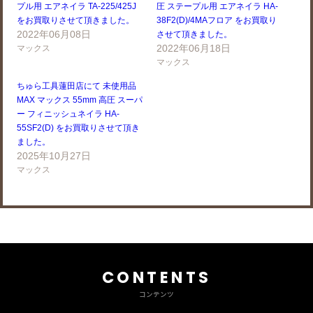
プル用 エアネイラ TA-225/425J
圧 ステープル用 エアネイラ HA-
をお買取りさせて頂きました。
38F2(D)/4MAフロア をお買取り
2022年06月08日
させて頂きました。
2022年06月18日
マックス
マックス
ちゅら工具蓮田店にて 未使用品
MAX マックス 55mm 高圧 スーパ
ー フィニッシュネイラ HA-
55SF2(D) をお買取りさせて頂き
ました。
2025年10月27日
マックス
CONTENTS
コンテンツ