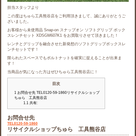
担当スタッフより
この度はちゅら工具熊谷店をご利用頂きまして、誠にありがとうご
ざいました。
お客様から未使用品 Snap-on スナップオン ソフトグリップ ボック
スレンチセット XDSGM607K1 をお買取りさせて頂きました！
レンチとグリップを融合させた新発想のソフトグリップボックスレ
ンチセットです！
限られたスペースでもボルトナットを確実に捉えることが出来ま
す！
当商品が気になった方はぜひちゅら工具熊谷店に！
目次
1
お問合せ先 TEL0120-59-1860リサイクルショップ
ちゅら 工具熊谷店
1.1
共有:
お問合せ先
TEL0120-59-1860
リサイクルショップちゅら 工具熊谷店