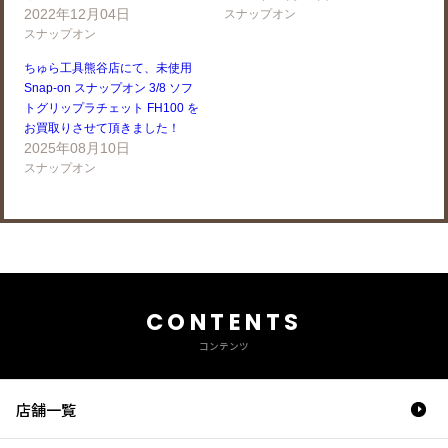
2022年12月04日
スナップオン
スナップオン
ちゅら工具熊谷店にて、未使用
Snap-on スナップオン 3/8 ソフ
トグリップラチェット FH100 を
お買取りさせて頂きました！
2025年08月10日
スナップオン
CONTENTS
コンテンツ
店舗一覧