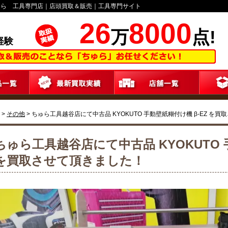
ゅら 工具専門店｜店頭買取＆販売｜工具専門サイト
26
8000
万
点!
経験
>
その他
>
ちゅら工具越谷店にて中古品 KYOKUTO 手動壁紙糊付け機 β-EZ を
ちゅら工具越谷店にて中古品 KYOKUTO 
を買取させて頂きました！