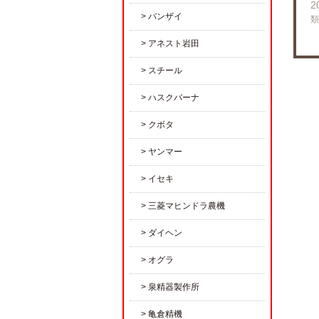
2
バンザイ
類
アネスト岩田
スチール
ハスクバーナ
クボタ
ヤンマー
イセキ
三菱マヒンドラ農機
ダイヘン
オグラ
泉精器製作所
亀倉精機