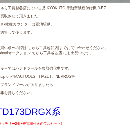
ゅら工具越谷店にて中古品 KYOKUTO 手動壁紙糊付け機 β-EZ
を買取させて頂きました！
長さ/枚数カウンターは電池駆動、
電源無しで使えます。
お買い求めの際は[ちゅら工具越谷店]までお問い合わせください。
ahoo!オークション ちゅら工具越谷店 にも出品中です。
ちゅらではハンドツールを買取強化中です。
nap-onやMACTOOLS、HAZET、NEPROS等
のブランドツールがありましたら、
是非お持ちください。
TD173DRGX系
バッテリー2個+充電器付きのフルセット)