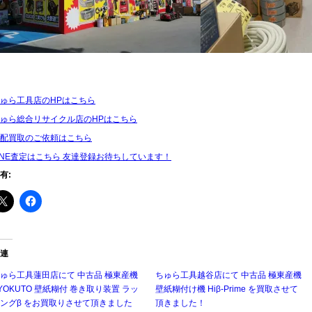
ゅら工具店のHPはこちら
ゅら総合リサイクル店のHPはこちら
配買取のご依頼はこちら
INE査定はこちら 友達登録お待ちしています！
有:
連
ゅら工具蓮田店にて 中古品 極東産機
ちゅら工具越谷店にて 中古品 極東産機
YOKUTO 壁紙糊付 巻き取り装置 ラッ
壁紙糊付け機 Hiβ-Prime を買取させて
ングβ をお買取りさせて頂きました
頂きました！