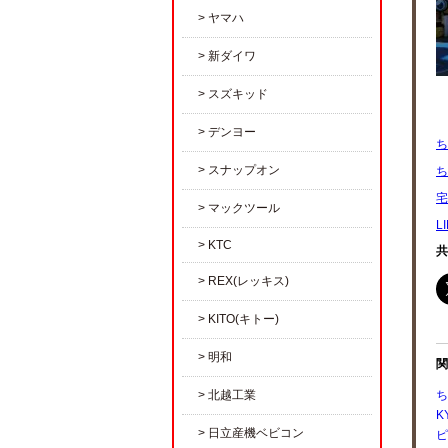
ヤマハ
新ダイワ
スズキッド
デンヨー
ち
スナップオン
ち
宅
マックツール
L
KTC
共
REX(レッキス)
KITO(キトー)
明和
関
北越工業
ち
K
日立産機ベビコン
ピ