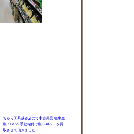
ちゅら工具越谷店にて中古美品 極東産
機 KLASS 手動糊付け機 β-XP2 を買
取させて頂きました！