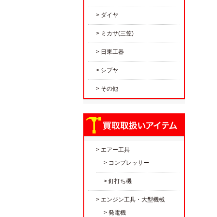
ダイヤ
ミカサ(三笠)
日東工器
シブヤ
その他
エアー工具
コンプレッサー
釘打ち機
エンジン工具・大型機械
発電機