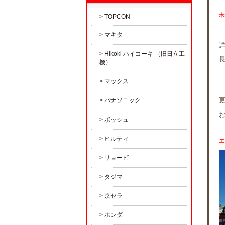
未
TOPCON
マキタ
Hikoki ハイコーキ （旧日立工
機）
マックス
パナソニック
ボッシュ
ヒルティ
エ
リョービ
タジマ
京セラ
ホンダ