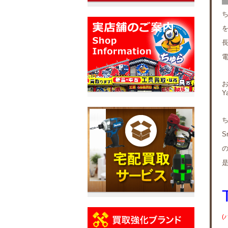
ち
Y
S
(