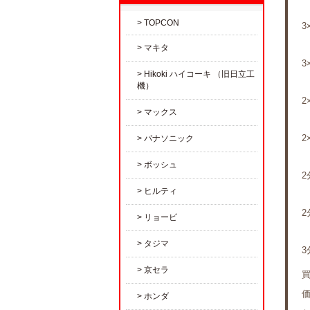
TOPCON
3
マキタ
3
Hikoki ハイコーキ （旧日立工
機）
2
マックス
2
パナソニック
ボッシュ
2
ヒルティ
2
リョービ
タジマ
3
京セラ
ホンダ