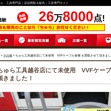
ゅら 工具専門店｜店頭買取＆販売｜工具専門サイト
26
8000
万
点!
経験
>
その他
>
ちゅら工具越谷店にて未使用 VVFケーブル各種 を買取させて頂きま
ちゅら工具越谷店にて未使用 VVFケーブ
頂きました！