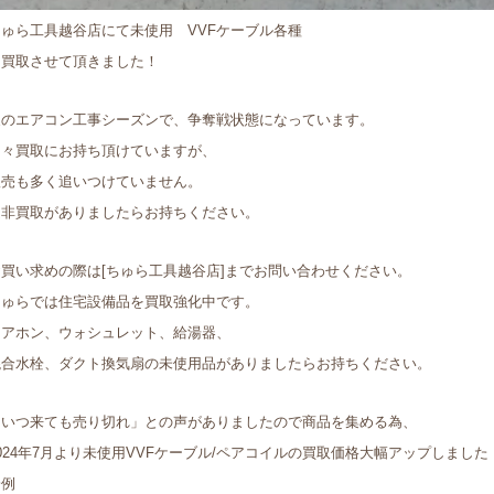
ちゅら工具越谷店にて未使用 VVFケーブル各種
を買取させて頂きました！
夏のエアコン工事シーズンで、争奪戦状態になっています。
日々買取にお持ち頂けていますが、
販売も多く追いつけていません。
是非買取がありましたらお持ちください。
お買い求めの際は[ちゅら工具越谷店]までお問い合わせください。
ちゅらでは住宅設備品を買取強化中です。
ドアホン、ウォシュレット、給湯器、
混合水栓、ダクト換気扇の未使用品がありましたらお持ちください。
「いつ来ても売り切れ」との声がありましたので商品を集める為、
024年7月より未使用VVFケーブル/ペアコイルの買取価格大幅アップしました
一例