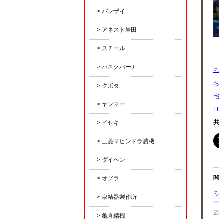
バンザイ
アネスト岩田
スチール
ハスクバーナ
ち
ち
クボタ
宅
ヤンマー
L
共
イセキ
三菱マヒンドラ農機
ダイヘン
関
オグラ
ち
泉精器製作所
ー
2
亀倉精機