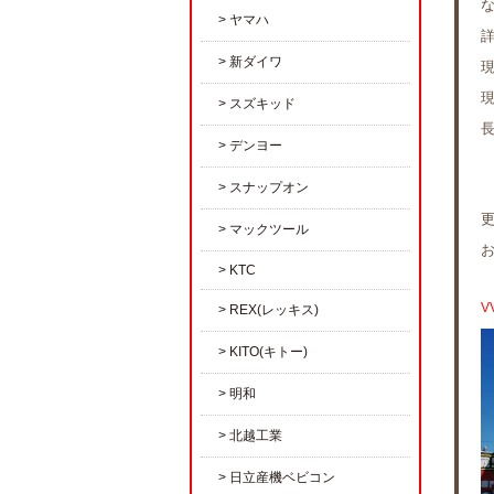
ヤマハ
新ダイワ
スズキッド
デンヨー
スナップオン
マックツール
KTC
V
REX(レッキス)
KITO(キトー)
明和
北越工業
日立産機ベビコン