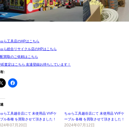
ゅら工具店のHPはこちら
ゅら総合リサイクル店のHPはこちら
配買取のご依頼はこちら
INE査定はこちら 友達登録お待ちしています！
有:
連
ゅら工具越谷店にて 未使用品 VVFケ
ちゅら工具越谷店にて 未使用品 VVFケ
ブル各種 を買取させて頂きました！
ーブル 各種 を買取させて頂きました！
024年07月20日
2024年07月12日