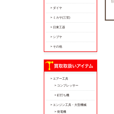
類
ダイヤ
ミカサ(三笠)
日東工器
シブヤ
その他
エアー工具
コンプレッサー
釘打ち機
エンジン工具・大型機械
発電機