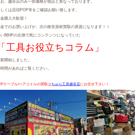
なお、越谷店のみ一部価格が他店と異なっております。
詳しくは店頭POP等をご確認お願い致します。
現金購入大歓迎！
現金でのお買い上げが、次の格安資材買取の原資になります！！
長い間HPの左側で死にコンテンツになっていた
「工具お役立ちコラム」
更新開始しました。
お時間があればご覧ください。
VFケーブル/ペアコイルの買取は
ちゅら工具越谷店
にお任せ下さい！