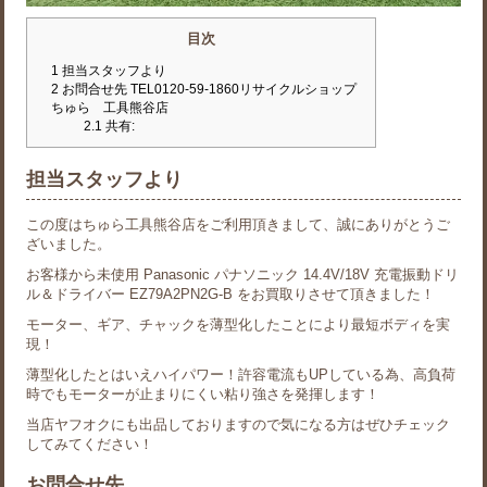
目次
1
担当スタッフより
2
お問合せ先 TEL0120-59-1860リサイクルショップ
ちゅら 工具熊谷店
2.1
共有:
担当スタッフより
この度はちゅら工具熊谷店をご利用頂きまして、誠にありがとうご
ざいました。
お客様から未使用 Panasonic パナソニック 14.4V/18V 充電振動ドリ
ル＆ドライバー EZ79A2PN2G-B をお買取りさせて頂きました！
モーター、ギア、チャックを薄型化したことにより最短ボディを実
現！
薄型化したとはいえハイパワー！許容電流もUPしている為、高負荷
時でもモーターが止まりにくい粘り強さを発揮します！
当店ヤフオクにも出品しておりますので気になる方はぜひチェック
してみてください！
お問合せ先