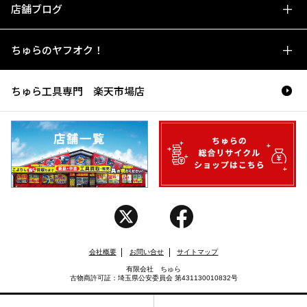
店舗ブログ
ちゅらのヤフオク！
ちゅら工具専門 楽天市場店
会社概要
お問い合せ
サイトマップ
有限会社 ちゅら
古物商許可証：埼玉県公安委員会 第431130010832号
Copyright (C) CHURA. All rights reserved