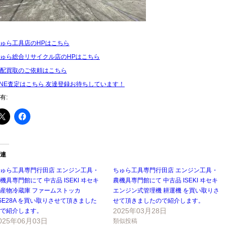
ゅら工具店のHPはこちら
ゅら総合リサイクル店のHPはこちら
配買取のご依頼はこちら
INE査定はこちら 友達登録お待ちしています！
有:
連
ゅら工具専門行田店 エンジン工具・
ちゅら工具専門行田店 エンジン工具・
機具専門館にて 中古品 ISEKI ヰセキ
農機具専門館にて 中古品 ISEKI ヰセキ
産物冷蔵庫 ファームストッカ
エンジン式管理機 耕運機 を買い取りさ
SE28A を買い取りさせて頂きました
せて頂きましたので紹介します。
2025年03月28日
で紹介します。
025年06月03日
類似投稿