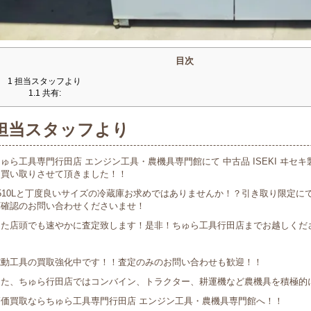
目次
1
担当スタッフより
1.1
共有:
担当スタッフより
ゅら工具専門行田店 エンジン工具・農機具専門館にて 中古品 ISEKI ヰセキ製
を買い取りさせて頂きました！！
1510Lと丁度良いサイズの冷蔵庫お求めではありませんか！？引き取り限定
庫確認のお問い合わせくださいませ！
また店頭でも速やかに査定致します！是非！ちゅら工具行田店までお越しくだ
電動工具の買取強化中です！！査定のみのお問い合わせも歓迎！！
また、ちゅら行田店ではコンバイン、トラクター、耕運機など農機具を積極的
高価買取ならちゅら工具専門行田店 エンジン工具・農機具専門館へ！！