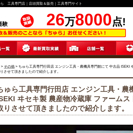
ゅら 工具専門店｜店頭買取＆販売｜工具専門サイト
26
8000
万
点!
経験
>
その他
>
ちゅら工具専門行田店 エンジン工具・農機具専門館にて 中古品 ISEKI ヰ
りさせて頂きましたので紹介します。
ちゅら工具専門行田店 エンジン工具・農
ISEKI ヰセキ製 農産物冷蔵庫 ファームスト
取りさせて頂きましたので紹介します。