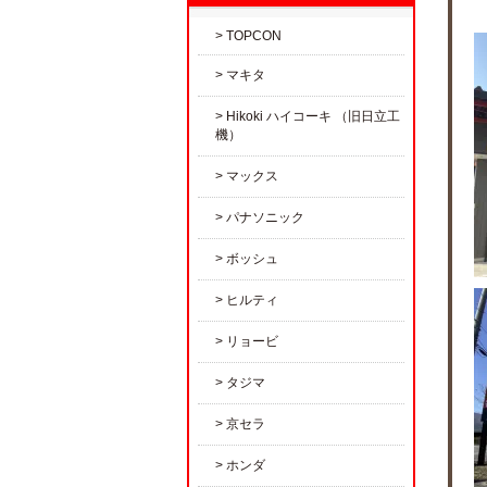
TOPCON
マキタ
Hikoki ハイコーキ （旧日立工
機）
マックス
パナソニック
ボッシュ
ヒルティ
リョービ
タジマ
京セラ
ホンダ