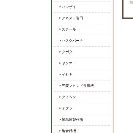
類
バンザイ
アネスト岩田
スチール
ハスクバーナ
クボタ
ヤンマー
イセキ
三菱マヒンドラ農機
ダイヘン
オグラ
泉精器製作所
亀倉精機