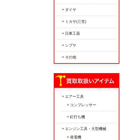
ダイヤ
ミカサ(三笠)
日東工器
シブヤ
その他
エアー工具
コンプレッサー
釘打ち機
エンジン工具・大型機械
発電機