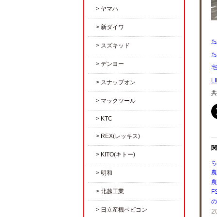
ヤマハ
新ダイワ
ち
スズキッド
ち
デンヨー
宅
L
スナップオン
共
マックツール
KTC
REX(レッキス)
関
KITO(キトー)
ち
農
明和
農
北越工業
F
の
日立産機ベビコン
2