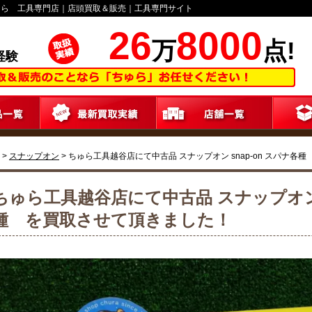
ゅら 工具専門店｜店頭買取＆販売｜工具専門サイト
26
8000
万
点!
経験
>
スナップオン
>
ちゅら工具越谷店にて中古品 スナップオン snap-on スパナ各
ちゅら工具越谷店にて中古品 スナップオン s
種 を買取させて頂きました！