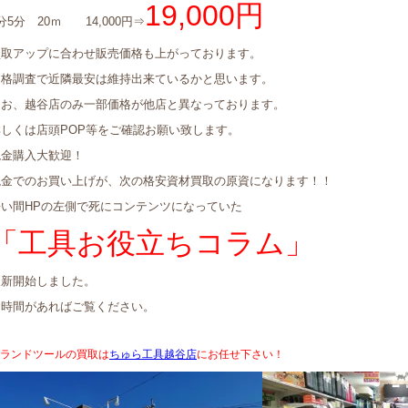
19,000円
分5分 20ｍ 14,000円⇒
買取アップに合わせ販売価格も上がっております。
価格調査で近隣最安は維持出来ているかと思います。
なお、越谷店のみ一部価格が他店と異なっております。
詳しくは店頭POP等をご確認お願い致します。
現金購入大歓迎！
現金でのお買い上げが、次の格安資材買取の原資になります！！
長い間HPの左側で死にコンテンツになっていた
「工具お役立ちコラム」
更新開始しました。
お時間があればご覧ください。
ランドツールの買取は
ちゅら工具越谷店
にお任せ下さい！