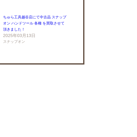
ちゅら工具越谷店にて中古品 スナップ
オン ハンドツール 各種 を買取させて
頂きました！
2025年03月13日
スナップオン