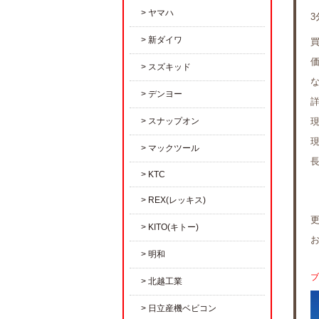
ヤマハ
3
新ダイワ
スズキッド
デンヨー
スナップオン
マックツール
KTC
REX(レッキス)
KITO(キトー)
明和
ブ
北越工業
日立産機ベビコン