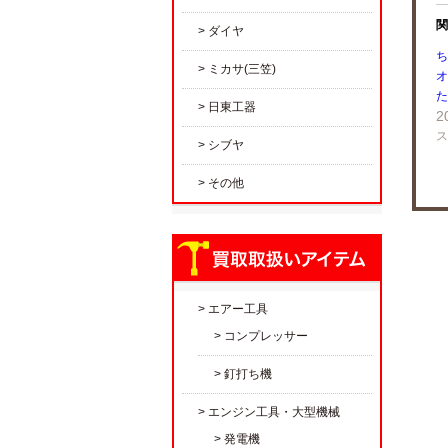
関
ダイヤ
ち
ミカサ(三笠)
オ
た
日東工器
2
ス
シブヤ
その他
エアー工具
コンプレッサー
釘打ち機
エンジン工具・大型機械
発電機