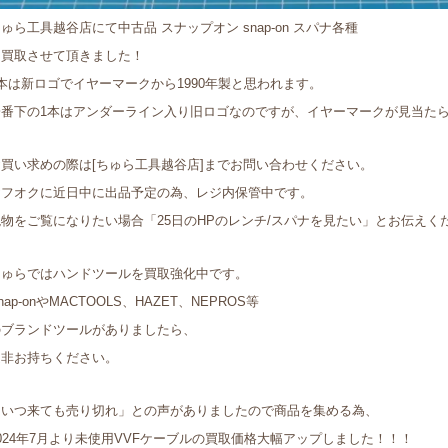
ゅら工具越谷店にて中古品 スナップオン snap-on スパナ各種
を買取させて頂きました！
本は新ロゴでイヤーマークから1990年製と思われます。
一番下の1本はアンダーライン入り旧ロゴなのですが、イヤーマークが見当た
お買い求めの際は[ちゅら工具越谷店]までお問い合わせください。
ヤフオクに近日中に出品予定の為、レジ内保管中です。
現物をご覧になりたい場合「25日のHPのレンチ/スパナを見たい」とお伝えく
ちゅらではハンドツールを買取強化中です。
nap-onやMACTOOLS、HAZET、NEPROS等
のブランドツールがありましたら、
是非お持ちください。
「いつ来ても売り切れ」との声がありましたので商品を集める為、
024年7月より未使用VVFケーブルの買取価格大幅アップしました！！！