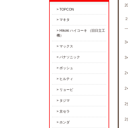
2
TOPCON
マキタ
Hikoki ハイコーキ （旧日立工
機）
3
マックス
パナソニック
3
ボッシュ
2
ヒルティ
2
リョービ
タジマ
2
京セラ
2
ホンダ