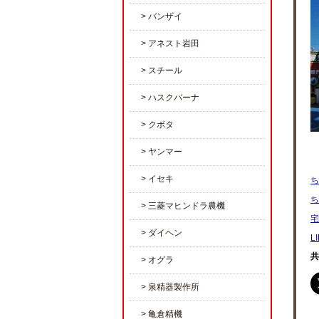
バンザイ
アネスト岩田
スチール
ハスクバーナ
クボタ
ヤンマー
イセキ
ち
ち
三菱マヒンドラ農機
宅
ダイヘン
L
共
オグラ
泉精器製作所
亀倉精機